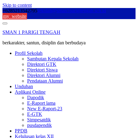
Skip to content
+6285213542795
sekolah@sman1parigitengah.sch.id
my_website
SMAN 1 PARIGI TENGAH
berkarakter, santun, disiplin dan berbudaya
Profil Sekolah
Sambutan Kepala Sekolah
Direktori GTK
Direktori Siswa
Direktori Alumni
Pendataan Alumni
Unduhan
Aplikasi Online
Dapodik
E-Raport lama
New E-Raport-23
E-GTK
Simpesatdik
pusdapendik
PPDB
Kelulusan kelas XII