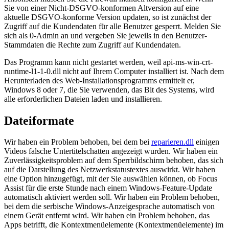
Sie von einer Nicht-DSGVO-konformen Altversion auf eine
aktuelle DSGVO-konforme Version updaten, so ist zunächst der
Zugriff auf die Kundendaten für alle Benutzer gesperrt. Melden Sie
sich als 0-Admin an und vergeben Sie jeweils in den Benutzer-
Stammdaten die Rechte zum Zugriff auf Kundendaten.
Das Programm kann nicht gestartet werden, weil api-ms-win-crt-
runtime-l1-1-0.dll nicht auf Ihrem Computer installiert ist. Nach dem
Herunterladen des Web-Installationsprogramms ermittelt er,
Windows 8 oder 7, die Sie verwenden, das Bit des Systems, wird
alle erforderlichen Dateien laden und installieren.
Dateiformate
Wir haben ein Problem behoben, bei dem bei
reparieren.dll
einigen
Videos falsche Untertitelschatten angezeigt wurden. Wir haben ein
Zuverlässigkeitsproblem auf dem Sperrbildschirm behoben, das sich
auf die Darstellung des Netzwerkstatustextes auswirkt. Wir haben
eine Option hinzugefügt, mit der Sie auswählen können, ob Focus
Assist für die erste Stunde nach einem Windows-Feature-Update
automatisch aktiviert werden soll. Wir haben ein Problem behoben,
bei dem die serbische Windows-Anzeigesprache automatisch von
einem Gerät entfernt wird. Wir haben ein Problem behoben, das
Apps betrifft, die Kontextmenüelemente (Kontextmenüelemente) im