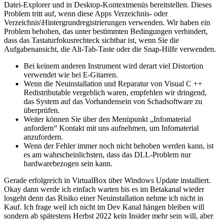
Datei-Explorer und in Desktop-Kontextmenüs bereitstellen. Dieses
Problem tritt auf, wenn diese Apps Verzeichnis- oder
Verzeichnis\Hintergrundregistrierungen verwenden. Wir haben ein
Problem behoben, das unter bestimmten Bedingungen verhindert,
dass das Tastaturfokusrechteck sichtbar ist, wenn Sie die
Aufgabenansicht, die Alt-Tab-Taste oder die Snap-Hilfe verwenden.
Bei keinem anderen Instrument wird derart viel Distortion
verwendet wie bei E-Gitarren.
Wenn die Neuinstallation und Reparatur von Visual C ++
Redistributable vergeblich waren, empfehlen wir dringend,
das System auf das Vorhandensein von Schadsoftware zu
überprüfen.
Weiter können Sie über den Menüpunkt „Infomaterial
anfordern“ Kontakt mit uns aufnehmen, um Infomaterial
anzufordern.
Wenn der Fehler immer noch nicht behoben werden kann, ist
es am wahrscheinlichsten, dass das DLL-Problem nur
hardwarebezogen sein kann.
Gerade erfolgreich in VirtualBox über Windows Update installiert.
Okay dann werde ich einfach warten bis es im Betakanal wieder
losgeht denn das Risiko einer Neuinstallation nehme ich nicht in
Kauf. Ich frage weil ich nicht im Dev Kanal hängen bleiben will
sondern ab spätestens Herbst 2022 kein Insider mehr sein will, aber