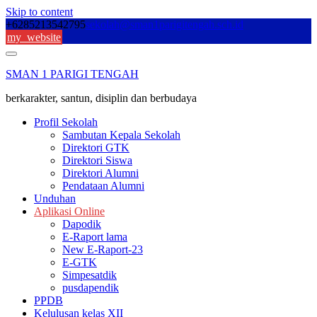
Skip to content
+6285213542795
sekolah@sman1parigitengah.sch.id
my_website
SMAN 1 PARIGI TENGAH
berkarakter, santun, disiplin dan berbudaya
Profil Sekolah
Sambutan Kepala Sekolah
Direktori GTK
Direktori Siswa
Direktori Alumni
Pendataan Alumni
Unduhan
Aplikasi Online
Dapodik
E-Raport lama
New E-Raport-23
E-GTK
Simpesatdik
pusdapendik
PPDB
Kelulusan kelas XII