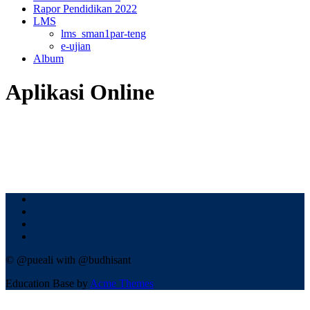
Rapor Pendidikan 2022
LMS
lms_sman1par-teng
e-ujian
Album
Aplikasi Online
© @pueali with @budhisant
Education Base by
Acme Themes