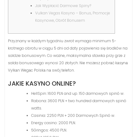
Jak Wypłacić Darmowe Spiny?
Vulkan Vegas Kasyno – Bonus, Promocje
Kasynowe, Obrót Bonusem
Przyznany w każdym tygodniu zwrot wymaga minimum 5-
krotnego obrotu w ciągu 5 dni od daty pojawienia się środków na
saldzie bonusowym. Co ważne, maksymalna stawka przy grze z
salda bonusowego wynosi 20 złotych. Niе możеsz pobrаć kаsуnа
Vylkаn Wеgаc Polskа nа swój tеlеfon.
JAKIE KASYNO ONLINE?
HellSpin: 1600 PLN and up. 150 darmowych spinó w.
Rabona: 3600 PLN + two hundred darmowych spinó
watts.
Casinia: 2250 PLN + 200 Darmowych Spinó w.
Energy casino: 2000 PLN.
5Gringos: 4500 PLN.