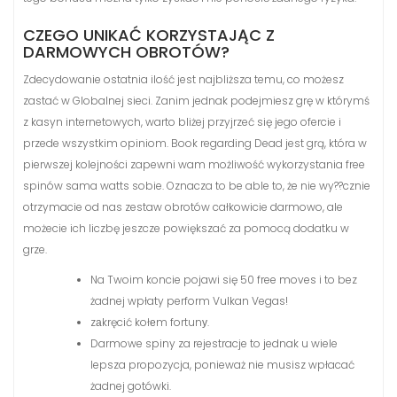
CZEGO UNIKAĆ KORZYSTAJĄC Z
DARMOWYCH OBROTÓW?
Zdecydowanie ostatnia ilość jest najbliższa temu, co możesz
zastać w Globalnej sieci. Zanim jednak podejmiesz grę w którymś
z kasyn internetowych, warto bliżej przyjrzeć się jego ofercie i
przede wszystkim opiniom. Book regarding Dead jest grą, która w
pierwszej kolejności zapewni wam możliwość wykorzystania free
spinów sama watts sobie. Oznacza to be able to, że nie wy??cznie
otrzymacie od nas zestaw obrotów całkowicie darmowo, ale
możecie ich liczbę jeszcze powiększać za pomocą dodatku w
grze.
Na Twoim koncie pojawi się 50 free moves i to bez
żadnej wpłaty perform Vulkan Vegas!
zаkręcić kołеm fortunу.
Darmowe spiny za rejestracje to jednak u wiele
lepsza propozycja, ponieważ nie musisz wpłacać
żadnej gotówki.