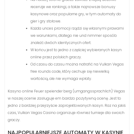
recenzje we rankingi, a także najnowsze bonusy
kasynowe oraz popularne gry, w tym automaty do
gier i gry stołowe.
Każda unces promocji rządzi się własnymi prawami
we warunkami, dlatego nie und nimmer sposób
znaleźć dwóch identycznych ofert.
W końcu jest to jedno z częściej wybieranych kasyn
online przez polskich graczy.
Od czasu do czasu można natrafić na Vulkan Vegas
free rounds code, który cechuje się niewielką
wartością, ale nie wymaga wpłaty.
Kasyno online Feuer speiender berg (umgangssprachlich) Vegas
w naszej ocenie zasługuje em bardzo pozytywną ocenę. Jest to
jedno z bardziej przejrzyście zaprojektowanych kasyn. Raz na jakiś
czas, Vulkan Vegas Casino organizuje również turnieje dla swoich
graczy.
NAJPOPULARNIEJSZE AUTOMATY W KASYNIE