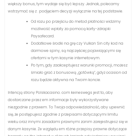
większy bonus, tym wydaje się być lepszy. Jednak, polecamy
wstrzymać się z . podjęciem decyzji wyłącznie na tej podstawie.
Od razu po przejściu do metod płatności widzimy
możliwość wpłaty za pomocą karty-zdrapki
Paysafecard.
Dodatkowe środki na grę czy Vulkan Sin city kod na
darmowe spiny, są najczęściej pojawiającymi się
ofertami w tym kasynie internetowym.
Po tym, gdy zaakceptujesz warunki promocji, możesz
śmiało grać z bonusową „gotówką”, gdyż ocasion od
razu będzie aktywna na Twoim koncie.
Intencją strony Polskacasino. com keineswegs jest to, aby
dostarczane przez em informacje były wykorzystywane
niezgodnie z prawem. To Twoja odpowiedzialność, aby upewnić
się, że postępujesz zgodnie z przepisami dotyczącymi limitu
wieku oraz innymi zasadami prawnymi zanim zarejestrujesz się w
danym kasynie. Ze względu em różne przepisy prawne dotyczące