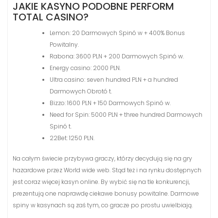
JAKIE KASYNO PODOBNE PERFORM
TOTAL CASINO?
Lemon: 20 Darmowych Spinó w + 400% Bonus
Powitalny.
Rabona: 3600 PLN + 200 Darmowych Spinó w.
Energy casino: 2000 PLN.
Ultra casino: seven hundred PLN + a hundred
Darmowych Obrotó t.
Bizzo: 1600 PLN + 150 Darmowych Spinó w.
Need for Spin: 5000 PLN + three hundred Darmowych
Spinó t.
22Bet: 1250 PLN.
Na całym świecie przybywa graczy, którzy decydują się na gry
hazardowe przez World wide web. Stąd też i na rynku dostępnych
jest coraz więcej kasyn online. By wybić się na tle konkurencji,
prezentują one naprawdę ciekawe bonusy powitalne. Darmowe
spiny w kasynach są zaś tym, co gracze po prostu uwielbiają.