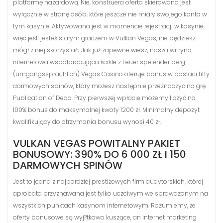
platformę hazardową. Nie, konstruera oferta skierowana jest
wyłącznie w stronę osób, które jeszcze nie miały swojego konta w
tym kasynie. Aktywowana jest w momencie rejestracji w kasynie,
więc jeśli jesteś stałym graczem w Vulkan Vegas, nie będziesz
mógł z niej skorzystać. Jak już zapewne wiesz, nasza witryna
internetowa współpracująca ściśle z Feuer speiender berg
(umgangssprachlich) Vegas Casino oferuje bonus w postaci fifty
darmowych spinów, który możesz następnie przeznaczyć na grę
Publication of Dead. Przy pierwszej wpłacie możemy liczyć na
100% bonus do maksymalnej kwoty 1200 zł. Minimalny depozyt
kwalifikujący do otrzymania bonusu wynosi 40 zł.
VULKAN VEGAS POWITALNY PAKIET
BONUSOWY: 390% DO 6 000 ZŁ I 150
DARMOWYCH SPINÓW
Jest to jedna z najbardziej prestiżowych firm audytorskich, której
aprobata przyznawana jest tylko uczciwym we sprawdzonym na
wszystkich punktach kasynom internetowym. Rozumiemy, że
oferty bonusowe są wyj?tkowo kuszące, an internet marketing