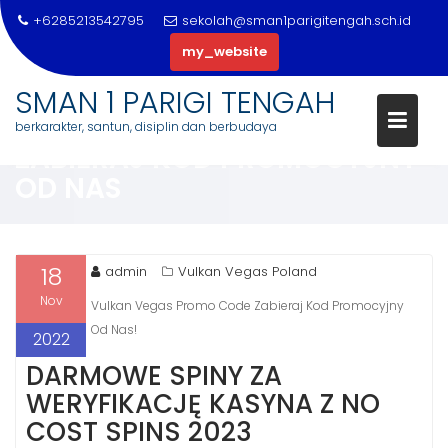
+6285213542795
sekolah@sman1parigitengah.sch.id
my_website
Skip
SMAN 1 PARIGI TENGAH
to
VULKAN VEGAS PROMO CODE
berkarakter, santun, disiplin dan berbudaya
content
ZABIERAJ KOD PROMOCYJNY
OD NAS
18
admin
Vulkan Vegas Poland
Nov
Vulkan Vegas Promo Code Zabieraj Kod Promocyjny
Od Nas!
2022
DARMOWE SPINY ZA
WERYFIKACJĘ KASYNA Z NO
COST SPINS 2023