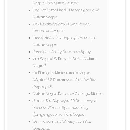
Vegas 50 No Cost Spins?
Faq Em Temat Kodu Promocyjnego W
Vulkan Vegas
Jak Uzyskać Watts Vulkan Vegas
Darmowe Spiny?
Free Spinów Bez Depozytu W Kasynie
Vulkan Vegas
Specjalne Oferty Darmowe Spiny
Jak Wygrać W Kasynie Online Vulcan
Vegas?
Ile Pieniędzy Maksymalnie Mogę
Wypłacić Z Darmowych Spinów Bez
Depozytu?
Vulkan Vegas Kasyno – Obsługa Klienta
Bonus Bez Depozytu 50 Darmowych
Spinów W Feuer Speiender Berg
(umgangssprachlich) Vegas
Darmowe Spiny W Kasynach Bez
Depozytu