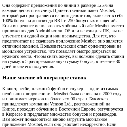
Она содержит предложения по линии в размере 125% на
каждый депозит на счету. Приветственный пакет Mostbet,
который распространяется на пять депозитов, включает в себя
100% бонус на депозит до BRL и 250 бонусных вращений.
Если вы решите использовать мобильный сайт Mostbet вместо
приложения для Android и/или iOS или версии для ПК, вы не
упустите ни одной акции или преимущества. Для тех, кто
предпочитает не скачивать приложение Mostbet, оно является
отличной заменой. Пользовательский опыт ориентирован на
мобильное устройство, что позволяет быстро добраться до
нужного места. Чтобы снять бонус, вы должны сделать ставки
на сумму, в 5 раз превышающую сумму бонуса, в течение 30
дней после его получения.
Наше мнение об операторе ставок
Крикет, регби, пляжный футбол и снукер — одни из самых
необычных видов спорта. Mostbet была основана в 2009 году
и принимает игроков из более чем 90 стран. Букмекер
принадлежит компании Venson Ltd., расположенной на
Кипре, проходит обучение в Восточной Европе, регулируется
в Кюрасао и предлагает множество бонусов и промокодов.
Вам может понадобиться заново загрузить мобильное
приложение Mostbet, если оно работает некорректно. Если