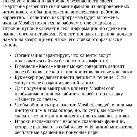
Перед установкой в настройках безопасности своего
смартфона разрешите скачивание файлов из непроверенных
источников, чтобы приложение впоследствии работало
корректно. После того, как программа будет загружена,
иконка Mostbet появится на рабочем столе смартфона.
Игровой купон включает в себя информацию по сделке на
рынке торговли ставками. Клиент, попадая на рынок, должен
нажать на коэффициент, чтобы его ставка отобразилась в
купоне.
Организация гарантирует, что клиенты могут
пользоваться сайтом безопасно и комфортно.
В разделе «Касса» клиент может совершить депозит
через банковские карты или криптовалютные кошельки.
Букмекер предлагает внести депозит в течение 15-ти
минут после создания учетной записи.
Для получения выигрыша клиенту Mostbet com
необходимо в личном кабинете перейти на вкладку
«Вывести со счета».
Чтобы обновить приложение Mostbet, следуйте полным
инструкциям в этом обзоре, но, по сути, вы можете
сделать это внутри приложения или скачав все заново.
Игроки наслаждаются набором сказочных функций,
которые включают в себяi scatter, wild, дикий множитель,
бесплатные вращения и бонусные игры.