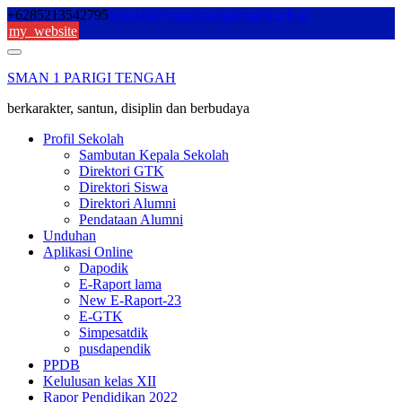
Skip
+6285213542795
sekolah@sman1parigitengah.sch.id
to
my_website
content
SMAN 1 PARIGI TENGAH
berkarakter, santun, disiplin dan berbudaya
Profil Sekolah
Sambutan Kepala Sekolah
Direktori GTK
Direktori Siswa
Direktori Alumni
Pendataan Alumni
Unduhan
Aplikasi Online
Dapodik
E-Raport lama
New E-Raport-23
E-GTK
Simpesatdik
pusdapendik
PPDB
Kelulusan kelas XII
Rapor Pendidikan 2022