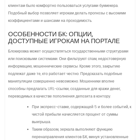
клиентам было комфортно пользоваться услугами букмекера.
Подобный выбор позволяет игрокам делать прогнозы с высокими
коэффициентами и шансами на проходимость.
ОСОБЕННОСТИ БК: ОПЦИИ,
ДОСТУПНЫЕ ИГРОКАМ НА ПОРТАЛЕ
Блокировка может осуществляться государственными структурами
или поисковыми системами. Они фильтруют спам, недостоверную
информацию, мошеннические сервисы. Кроме этого, закрытию
подлежат даже те, кто работает честно. Предсказать подобные
манипуляции совершенно невозможно. Мошенники вполне
способны предлагать URL-ссылки, созданные для кражи денег,
переводимых в качестве пополнения депозита в контору.
При экспресс-ставке, содержащей 5 и более событий, к
чистой прибыли начисляется процент от суммы
выигрыша.
Таким образом, зеркала выполняют функцию
перенаправления клиентов БК, минуя установленные