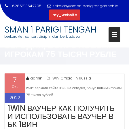
+6285213542795
sekolah@sman1parigitengah.sch.id
my_website
Skip
SMAN 1 PARIGI TENGAH
to
1WIN: ЗЕРКАЛО САЙТА 1ВИН Н
berkarakter, santun, disiplin dan berbudaya
content
СЕГОДНЯ, БОНУС НОВЫМ
ИГРОКАМ 75 ТЫСЯЧ РУБЛЕ
7
admin
1WIN Official In Russia
Okt
1Win: зеркало сайта 1Вин на сегодня, бонус новым игрокам
75 тысяч рублей
2022
1WIN ВАУЧЕР КАК ПОЛУЧИТЬ
И ИСПОЛЬЗОВАТЬ ВАУЧЕР В
БК 1ВИН