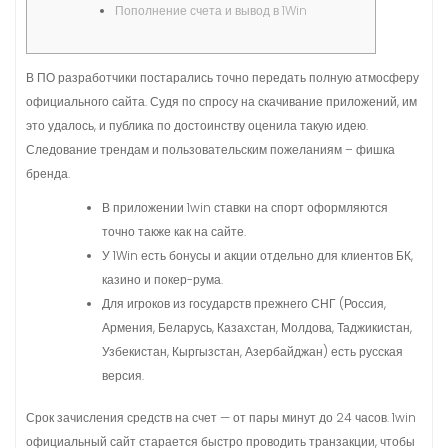
Пополнение счета и вывод в 1Win
В ПО разработчики постарались точно передать полную атмосферу
официального сайта. Судя по спросу на скачивание приложений, им
это удалось, и публика по достоинству оценила такую идею.
Следование трендам и пользовательским пожеланиям – фишка
бренда.
В приложении 1win ставки на спорт оформляются
точно также как на сайте.
У 1Win есть бонусы и акции отдельно для клиентов БК,
казино и покер-рума.
Для игроков из государств прежнего СНГ (Россия,
Армения, Беларусь, Казахстан, Молдова, Таджикистан,
Узбекистан, Кыргызстан, Азербайджан) есть русская
версия.
Срок зачисления средств на счет — от пары минут до 24 часов. 1win
официальный сайт старается быстро проводить транзакции, чтобы