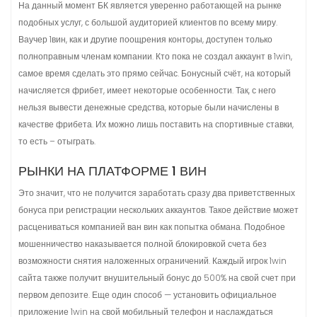
На данный момент БК является уверенно работающей на рынке
подобных услуг, с большой аудиторией клиентов по всему миру.
Ваучер 1вин, как и другие поощрения конторы, доступен только
полноправным членам компании. Кто пока не создал аккаунт в 1win,
самое время сделать это прямо сейчас. Бонусный счёт, на который
начисляется фрибет, имеет некоторые особенности. Так, с него
нельзя вывести денежные средства, которые были начислены в
качестве фрибета. Их можно лишь поставить на спортивные ставки,
то есть – отыграть.
РЫНКИ НА ПЛАТФОРМЕ 1 ВИН
Это значит, что не получится заработать сразу два приветственных
бонуса при регистрации нескольких аккаунтов. Такое действие может
расцениваться компанией ван вин как попытка обмана. Подобное
мошенничество наказывается полной блокировкой счета без
возможности снятия наложенных ограничений. Каждый игрок 1win
сайта также получит внушительный бонус до 500% на свой счет при
первом депозите. Еще один способ — установить официальное
приложение 1win на свой мобильный телефон и наслаждаться