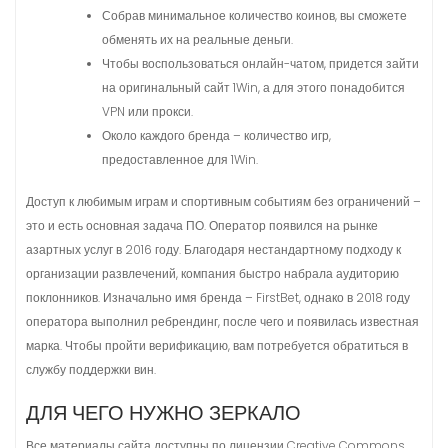
Собрав минимальное количество коинов, вы сможете
обменять их на реальные деньги.
Чтобы воспользоваться онлайн-чатом, придется зайти
на оригинальный сайт 1Win, а для этого понадобится
VPN или прокси.
Около каждого бренда – количество игр,
предоставленное для 1Win.
Доступ к любимым играм и спортивным событиям без ограничений –
это и есть основная задача ПО. Оператор появился на рынке
азартных услуг в 2016 году. Благодаря нестандартному подходу к
организации развлечений, компания быстро набрала аудиторию
поклонников. Изначально имя бренда – FirstBet, однако в 2018 году
оператора выполнил ребрендинг, после чего и появилась известная
марка. Чтобы пройти верификацию, вам потребуется обратиться в
службу поддержки вин.
ДЛЯ ЧЕГО НУЖНО ЗЕРКАЛО
Все материалы сайта доступны по лицензии Creative Commons