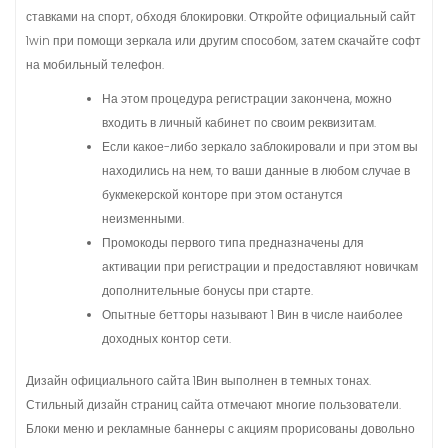
ставками на спорт, обходя блокировки. Откройте официальный сайт
1win при помощи зеркала или другим способом, затем скачайте софт
на мобильный телефон.
На этом процедура регистрации закончена, можно
входить в личный кабинет по своим реквизитам.
Если какое-либо зеркало заблокировали и при этом вы
находились на нем, то ваши данные в любом случае в
букмекерской конторе при этом останутся
неизменными.
Промокоды первого типа предназначены для
активации при регистрации и предоставляют новичкам
дополнительные бонусы при старте.
Опытные бетторы называют 1 Вин в числе наиболее
доходных контор сети.
Дизайн официального сайта 1Вин выполнен в темных тонах.
Стильный дизайн страниц сайта отмечают многие пользователи.
Блоки меню и рекламные баннеры с акциям прорисованы довольно