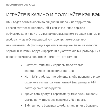
посетителю ресурса.
ИГРАЙТЕ В КАЗИНО И ПОЛУЧАЙТЕ КЭШБЭК
1Вин ведет деятельность по лицензии Кипра и на территории
России считается нелегальной. Если какое-либо зеркало
заблокировали и при этом вы находились на нем, то ваши данные в
любом случае в букмекерской конторе при этом останутся
неизменными. Информация хранится на единой базе, из которой
зеркальные копии берут информацию. Достаточно выбрать один из
вариантов исхода события и поместить его в купон.
Смотреть фильмы и сериалы могут только
зарегистрированные пользователи.
Хотя 1Win работает по официальной лицензии, в ряде
стран она считается нелегальной (например, в РФ),
поэтому сайт блокируется.
Кроме того, доступ к сервисам букмекерской конторы
можно получить через сервисы VPN и прокси.
В бк 1вин есть большая футбольная линия с большим