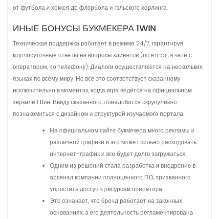
от футбола и хоккея до флорбола и гэльского херлинга.
ИНЫЕ БОНУСЫ БУКМЕКЕРА 1WIN
Техническая поддержка работает в режиме 24/7, гарантируя
круглосуточные ответы на вопросы клиентов (по email, в чате с
оператором, по телефону). Диалоги осуществляются на нескольких
языках по всему миру. Но всё это соответствует сказанному
исключительно в моментах, когда игра ведётся на официальном
зеркале 1 Вин. Ввиду сказанного, понадобится скрупулезно
познакомиться с дизайном и структурой изучаемого портала.
На официальном сайте букмекера много рекламы и
различной графики и это может сильно расходовать
интернет-трафик и все будет долго загружаться.
Одним из решений стала разработка и внедрение в
арсенал компании полноценного ПО, призванного
упростить доступ к ресурсам оператора.
Это означает, что бренд работает на законных
основаниях, а его деятельность регламентирована