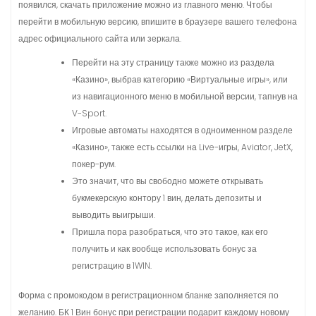
появился, скачать приложение можно из главного меню. Чтобы
перейти в мобильную версию, впишите в браузере вашего телефона
адрес официального сайта или зеркала.
Перейти на эту страницу также можно из раздела
«Казино», выбрав категорию «Виртуальные игры», или
из навигационного меню в мобильной версии, тапнув на
V-Sport.
Игровые автоматы находятся в одноименном разделе
«Казино», также есть ссылки на Live-игры, Aviator, JetX,
покер-рум.
Это значит, что вы свободно можете открывать
букмекерскую контору 1 вин, делать депозиты и
выводить выигрыши.
Пришла пора разобраться, что это такое, как его
получить и как вообще использовать бонус за
регистрацию в 1WIN.
Форма с промокодом в регистрационном бланке заполняется по
желанию. БК 1 Вин бонус при регистрации подарит каждому новому