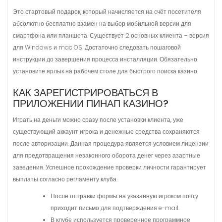
Это стартовый подарок, который начисляется на счёт посетителя
абсолютно бесплатно взамен на выбор мобильной версии для
смартфона или планшета. Существует 2 основных клиента – версия
для Windows и mac OS. Достаточно следовать пошаговой
инструкции до завершения процесса инсталляции. Обязательно
установите ярлык на рабочем столе для быстрого поиска казино.
КАК ЗАРЕГИСТРИРОВАТЬСЯ В
ПРИЛОЖЕНИИ ПИНАП КАЗИНО?
Играть на деньги можно сразу после установки клиента, уже
существующий аккаунт игрока и денежные средства сохраняются
после авторизации. Данная процедура является условием лицензии
для предотвращения незаконного оборота денег через азартные
заведения. Успешное прохождение проверки личности гарантирует
выплаты согласно регламенту клуба.
После отправки формы на указанную игроком почту
приходит письмо для подтверждения e-mail.
В клубе используется проверенное программное