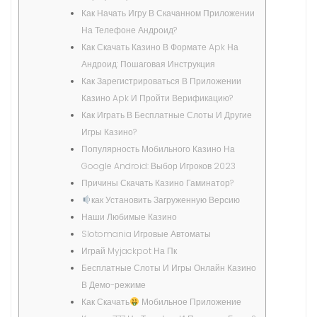
Как Начать Игру В Скачанном Приложении
На Телефоне Андроид?
Как Скачать Казино В Формате Apk На
Андроид: Пошаговая Инструкция
Как Зарегистрироваться В Приложении
Казино Apk И Пройти Верификацию?
Как Играть В Бесплатные Слоты И Другие
Игры Казино?
Популярность Мобильного Казино На
Google Android: Выбор Игроков 2023
Причины Скачать Казино Гаминатор?
как Установить Загруженную Версию
Наши Любимые Казино
Slotomania Игровые Автоматы
Играй Myjackpot На Пк
Бесплатные Слоты И Игры Онлайн Казино
В Демо-режиме
Как Скачать
Мобильное Приложение