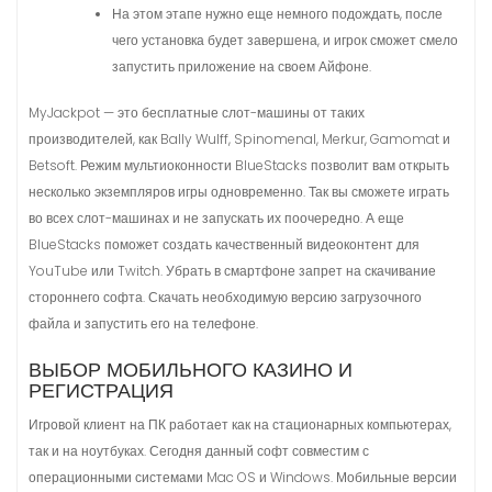
На этом этапе нужно еще немного подождать, после
чего установка будет завершена, и игрок сможет смело
запустить приложение на своем Айфоне.
MyJackpot — это бесплатные слот-машины от таких
производителей, как Bally Wulff, Spinomenal, Merkur, Gamomat и
Betsoft. Режим мультиоконности BlueStacks позволит вам открыть
несколько экземпляров игры одновременно. Так вы сможете играть
во всех слот-машинах и не запускать их поочередно. А еще
BlueStacks поможет создать качественный видеоконтент для
YouTube или Twitch. Убрать в смартфоне запрет на скачивание
стороннего софта. Скачать необходимую версию загрузочного
файла и запустить его на телефоне.
ВЫБОР МОБИЛЬНОГО КАЗИНО И
РЕГИСТРАЦИЯ
Игровой клиент на ПК работает как на стационарных компьютерах,
так и на ноутбуках. Сегодня данный софт совместим с
операционными системами Mac OS и Windows. Мобильные версии