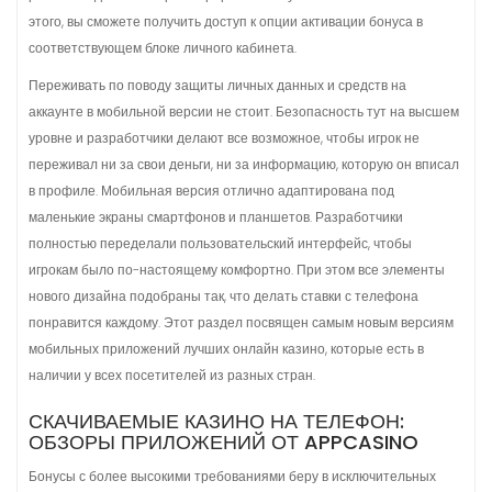
этого, вы сможете получить доступ к опции активации бонуса в
соответствующем блоке личного кабинета.
Переживать по поводу защиты личных данных и средств на
аккаунте в мобильной версии не стоит. Безопасность тут на высшем
уровне и разработчики делают все возможное, чтобы игрок не
переживал ни за свои деньги, ни за информацию, которую он вписал
в профиле. Мобильная версия отлично адаптирована под
маленькие экраны смартфонов и планшетов. Разработчики
полностью переделали пользовательский интерфейс, чтобы
игрокам было по-настоящему комфортно. При этом все элементы
нового дизайна подобраны так, что делать ставки с телефона
понравится каждому. Этот раздел посвящен самым новым версиям
мобильных приложений лучших онлайн казино, которые есть в
наличии у всех посетителей из разных стран.
СКАЧИВАЕМЫЕ КАЗИНО НА ТЕЛЕФОН:
ОБЗОРЫ ПРИЛОЖЕНИЙ ОТ APPCASINO
Бонусы с более высокими требованиями беру в исключительных