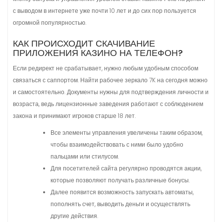
с выводом в интернете уже почти 10 лет и до сих пор пользуется
огромной популярностью.
КАК ПРОИСХОДИТ СКАЧИВАНИЕ
ПРИЛОЖЕНИЯ КАЗИНО НА ТЕЛЕФОН?
Если редирект не срабатывает, нужно любым удобным способом
связаться с саппортом. Найти рабочее зеркало 7K на сегодня можно
и самостоятельно. Документы нужны для подтверждения личности и
возраста, ведь лицензионные заведения работают с соблюдением
закона и принимают игроков старше 18 лет.
Все элементы управления увеличены таким образом,
чтобы взаимодействовать с ними было удобно
пальцами или стилусом.
Для посетителей сайта регулярно проводятся акции,
которые позволяют получать различные бонусы.
Далее появится возможность запускать автоматы,
пополнять счет, выводить деньги и осуществлять
другие действия.