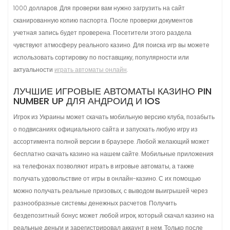
1000 долларов. Для проверки вам нужно загрузить на сайт
сканированную копию паспорта. После проверки документов
учетная запись будет проверена. Посетители этого раздела
чувствуют атмосферу реального казино. Для поиска игр вы можете
использовать сортировку по поставщику, популярности или
актуальности
играть автоматы онлайн
.
ЛУЧШИЕ ИГРОВЫЕ АВТОМАТЫ КАЗИНО PIN
NUMBER UP ДЛЯ АНДРОИД И IOS
Игрок из Украины может скачать мобильную версию клуба, позабыть
о подвисаниях официального сайта и запускать любую игру из
ассортимента полной версии в браузере. Любой желающий может
бесплатно скачать казино на нашем сайте. Мобильные приложения
на телефонах позволяют играть в игровые автоматы, а также
получать удовольствие от игры в онлайн-казино. С их помощью
можно получать реальные призовых, с выводом выигрышей через
разнообразные системы денежных расчетов. Получить
бездепозитный бонус может любой игрок, который скачал казино на
реальные деньги и зарегистрировал аккаунт в нем. Только после