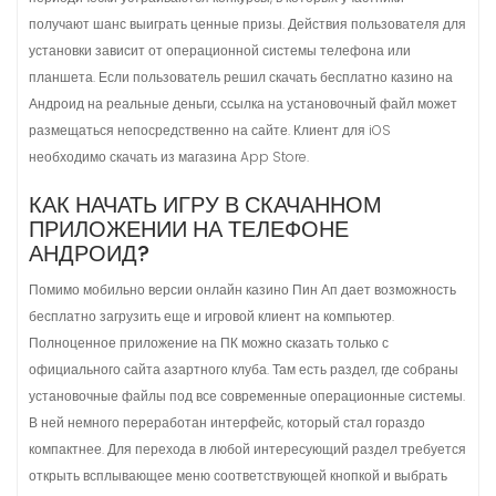
получают шанс выиграть ценные призы. Действия пользователя для
установки зависит от операционной системы телефона или
планшета. Если пользователь решил скачать бесплатно казино на
Андроид на реальные деньги, ссылка на установочный файл может
размещаться непосредственно на сайте. Клиент для iOS
необходимо скачать из магазина App Store.
КАК НАЧАТЬ ИГРУ В СКАЧАННОМ
ПРИЛОЖЕНИИ НА ТЕЛЕФОНЕ
АНДРОИД?
Помимо мобильно версии онлайн казино Пин Ап дает возможность
бесплатно загрузить еще и игровой клиент на компьютер.
Полноценное приложение на ПК можно сказать только с
официального сайта азартного клуба. Там есть раздел, где собраны
установочные файлы под все современные операционные системы.
В ней немного переработан интерфейс, который стал гораздо
компактнее. Для перехода в любой интересующий раздел требуется
открыть всплывающее меню соответствующей кнопкой и выбрать