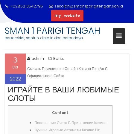
Skip
+6285213542795
sekolah@sman1parigitengah.sch.id
to
СКАЧАТЬ ПРИЛОЖЕНИЕ
my_website
content
ОНЛАЙН КАЗИНО ПИН АП С
SMAN 1 PARIGI TENGAH
ОФИЦИАЛЬНОГО САЙТ
berkarakter, santun, disiplin dan berbudaya
3
admin
Berita
Okt
Скачать Приложение Онлайн Казино Пин Ап С
Официального Сайта
2022
ИГРАЙТЕ В ВАШИ ЛЮБИМЫЕ
СЛОТЫ
Content
Пополнение Счета В Приложении Казино
Лучшие Игровые Автоматы Казино Pin