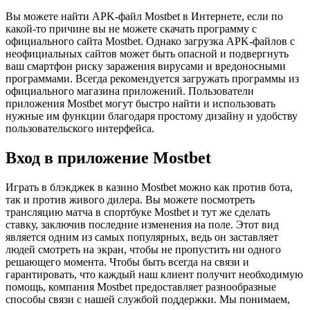
Вы можете найти APK-файл Mostbet в Интернете, если по
какой-то причине вы не можете скачать программу с
официального сайта Mostbet. Однако загрузка APK-файлов с
неофициальных сайтов может быть опасной и подвергнуть
ваш смартфон риску заражения вирусами и вредоносными
программами. Всегда рекомендуется загружать программы из
официального магазина приложений. Пользователи
приложения Mostbet могут быстро найти и использовать
нужные им функции благодаря простому дизайну и удобству
пользовательского интерфейса.
Вход в приложение Mostbet
Играть в блэкджек в казино Mostbet можно как против бота,
так и против живого дилера. Вы можете посмотреть
трансляцию матча в спортбуке Mostbet и тут же сделать
ставку, заключив последние изменения на поле. Этот вид
является одним из самых популярных, ведь он заставляет
людей смотреть на экран, чтобы не пропустить ни одного
решающего момента. Чтобы быть всегда на связи и
гарантировать, что каждый наш клиент получит необходимую
помощь, компания Mostbet предоставляет разнообразные
способы связи с нашей службой поддержки. Мы понимаем,