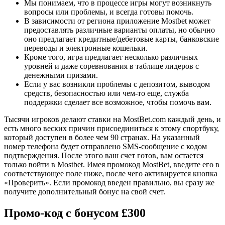
Мы понимаем, что в процессе игры могут возникнуть
вопросы или проблемы, и всегда готовы помочь.
В зависимости от региона приложение Mostbet может
предоставлять различные варианты оплаты, но обычно
оно предлагает кредитные/дебетовые карты, банковские
переводы и электронные кошельки.
Кроме того, игра предлагает несколько различных
уровней и даже соревнования в таблице лидеров с
денежными призами.
Если у вас возникли проблемы с депозитом, выводом
средств, безопасностью или чем-то еще, служба
поддержки сделает все возможное, чтобы помочь вам.
Тысячи игроков делают ставки на MostBet.com каждый день, и
есть много веских причин присоединиться к этому спортбуку,
который доступен в более чем 90 странах. На указанный
номер телефона будет отправлено SMS-сообщение с кодом
подтверждения. После этого ваш счет готов, вам остается
только войти в Mostbet. Имея промокод MostBet, введите его в
соответствующее поле ниже, после чего активируется кнопка
«Проверить». Если промокод введен правильно, вы сразу же
получите дополнительный бонус на свой счет.
Промо-код с бонусом £300