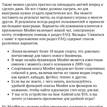
Также можно сделать прогноз на пятнадцать матчей вперед и
сделать джек. Не все ставки должны сыграть, но для
выигрыша нужно угадать практически все. Вы можете
поставить на результат матча, на отдельного игрока и многое
другое. И результаты всегда радуют пользователей и приносят
им большие выигрыши. Варианты обслуживания клиентов в
приложении Mostbet включают живой чат, электронную
почту, телефонную помощь и раздел FAQ. Вкладка ‘Связаться
с нами’ в приложении или раздел FAQ содержат список
различных вариантов.
Линия включает более 18 видов спорта, что довольно
впечатляюще для такого нового букмекера.
В мире онлайн-букмекеров Mostbet является известным
именем с момента своего основания в 2009 году.
Спортивная книга Mostbet предлагает более спортивных
событий в день, включая матчи по таким видам спорта,
как крикет, кабадди, футбол, теннис и другие.
Если вы не знаете, с чего начать, воспользуйтесь
удобной функцией поиска Mostbet или фильтром по
названию, чтобы найти идеальную слот-игру для вас.
У вас есть устройство на базе Android или IOS, и вы
хотите установить приложение для удобной игры?
На MostBet вы можете найти множество различных способов