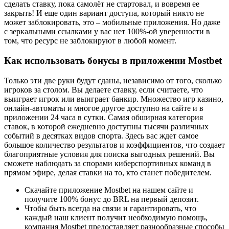
сделать ставку, пока самолёт не стартовал, и вовремя ее
закрыть! И еще один вариант доступа, который никто не
может заблокировать, это – мобильные приложения. Но даже
с зеркальными ссылками у вас нет 100%-ой уверенности в
том, что ресурс не заблокируют в любой момент.
Как использовать бонусы в приложении Mostbet
Только эти две руки будут сданы, независимо от того, сколько
игроков за столом. Вы делаете ставку, если считаете, что
выиграет игрок или выиграет банкир. Множество игр казино,
онлайн-автоматы и многое другое доступно на сайте и в
приложении 24 часа в сутки. Самая обширная категория
ставок, в которой ежедневно доступны тысячи различных
событий в десятках видов спорта. Здесь вас ждет самое
большое количество результатов и коэффициентов, что создает
благоприятные условия для поиска выгодных решений. Вы
сможете наблюдать за спорами киберспортивных команд в
прямом эфире, делая ставки на то, кто станет победителем.
Скачайте приложение Mostbet на нашем сайте и
получите 100% бонус до BRL на первый депозит.
Чтобы быть всегда на связи и гарантировать, что
каждый наш клиент получит необходимую помощь,
компания Mostbet предоставляет разнообразные способы