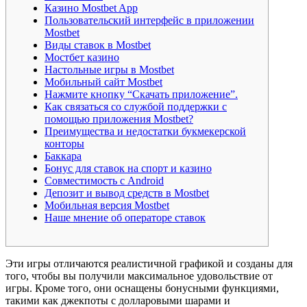
Казино Mostbet App
Пользовательский интерфейс в приложении
Mostbet
Виды ставок в Mostbet
Мостбет казино
Настольные игры в Mostbet
Мобильный сайт Mostbet
Нажмите кнопку “Скачать приложение”.
Как связаться со службой поддержки с
помощью приложения Mostbet?
Преимущества и недостатки букмекерской
конторы
Баккара
Бонус для ставок на спорт и казино
Совместимость с Android
Депозит и вывод средств в Mostbet
Мобильная версия Mostbet
Наше мнение об операторе ставок
Эти игры отличаются реалистичной графикой и созданы для
того, чтобы вы получили максимальное удовольствие от
игры. Кроме того, они оснащены бонусными функциями,
такими как джекпоты с долларовыми шарами и