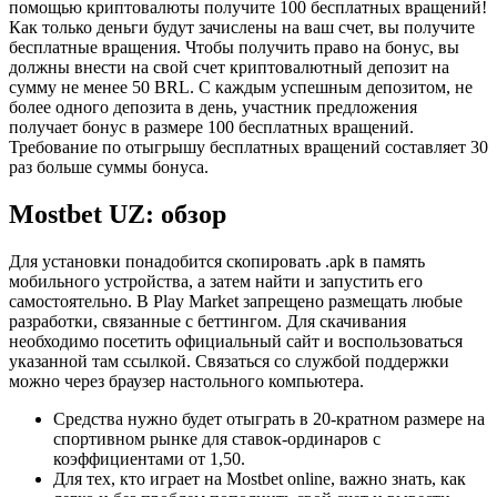
помощью криптовалюты получите 100 бесплатных вращений!
Как только деньги будут зачислены на ваш счет, вы получите
бесплатные вращения. Чтобы получить право на бонус, вы
должны внести на свой счет криптовалютный депозит на
сумму не менее 50 BRL. С каждым успешным депозитом, не
более одного депозита в день, участник предложения
получает бонус в размере 100 бесплатных вращений.
Требование по отыгрышу бесплатных вращений составляет 30
раз больше суммы бонуса.
Mostbet UZ: обзор
Для установки понадобится скопировать .apk в память
мобильного устройства, а затем найти и запустить его
самостоятельно. В Play Market запрещено размещать любые
разработки, связанные с беттингом. Для скачивания
необходимо посетить официальный сайт и воспользоваться
указанной там ссылкой. Связаться со службой поддержки
можно через браузер настольного компьютера.
Средства нужно будет отыграть в 20-кратном размере на
спортивном рынке для ставок-ординаров с
коэффициентами от 1,50.
Для тех, кто играет на Mostbet online, важно знать, как