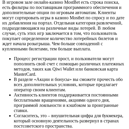
В игровом зале онлайн-казино MostBet есть строка поиска,
есть фильтры по поставщикам программного обеспечения и
дополнительные опции по игровым автоматам. Клиенты
могут сортировать игры в казино Mostbet по спросу и по дате
их добавления на портал. Отдельная категория развлечений,
подразделяющаяся на различные виды лотерей. В любом
случае, суть этих игр заключается в том, что пользователь
покупает определенное количество лотерейных билетов и
ждет начала розыгрыша. Чем больше совпадений с
купленными билетами, тем больше выплата.
Процесс регистрации прост, и пользователи могут
пополнить свой счет с помощью различных платежных
методов, таких как Qiwi Wallet или банковская карта
MasterCard.
В разделе «Акции и бонусы» вы сможете прочесть обо
всех дополнительных условиях, которые предлагает
оператор своим клиентам.
Активность клиентов поддерживается постоянными
бесплатными вращениями, акциями одного дня,
программой лояльности и кэшбэком за проигранные
ставки.
Согласитесь, это – внушительная цифра для букмекера,
который основную деятельность развернул в странах
постсоветского пространства.