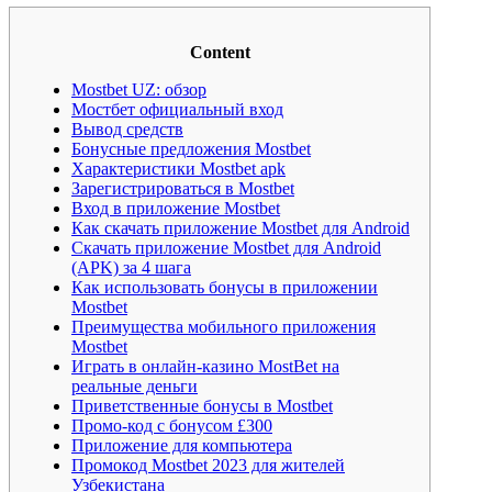
Content
Mostbet UZ: обзор
Мостбет официальный вход
Вывод средств
Бонусные предложения Mostbet
Характеристики Mostbet apk
Зарегистрироваться в Mostbet
Вход в приложение Mostbet
Как скачать приложение Mostbet для Android
Скачать приложение Mostbet для Android
(APK) за 4 шага
Как использовать бонусы в приложении
Mostbet
Преимущества мобильного приложения
Mostbet
Играть в онлайн-казино MostBet на
реальные деньги
Приветственные бонусы в Mostbet
Промо-код с бонусом £300
Приложение для компьютера
Промокод Mostbet 2023 для жителей
Узбекистана