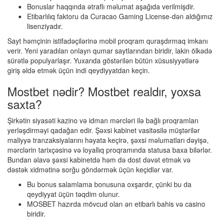
Bonuslar haqqında ətraflı məlumat aşağıda verilmişdir.
Etibarlılıq faktoru da Curacao Gaming License-dən aldığımız
lisenziyadır.
Sayt həmçinin istifadəçilərinə mobil proqram quraşdırmaq imkanı
verir. Yeni yaradılan onlayn qumar saytlarından biridir, lakin ölkədə
sürətlə populyarlaşır. Yuxarıda göstərilən bütün xüsusiyyətlərə
giriş əldə etmək üçün indi qeydiyyatdan keçin.
Mostbet nədir? Mostbet realdır, yoxsa
saxta?
Şirkətin siyasəti kazino və idman mərcləri ilə bağlı proqramları
yerləşdirməyi qadağan edir. Şəxsi kabinet vasitəsilə müştərilər
maliyyə tranzaksiyalarını həyata keçirə, şəxsi məlumatları dəyişə,
mərclərin tarixçəsinə və loyallıq proqramında statusa baxa bilərlər.
Bundan əlavə şəxsi kabinetdə həm də dost dəvət etmək və
dəstək xidmətinə sorğu göndərmək üçün keçidlər var.
Bu bonus salamlama bonusuna oxşardır, çünki bu da
qeydiyyat üçün təqdim olunur.
MOSBET hazırda mövcud olan ən etibarlı bahis və casino
biridir.