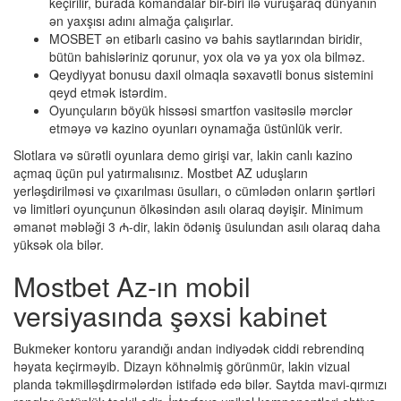
keçirilir, burada komandalar bir-biri ilə vuruşaraq dünyanın
ən yaxşısı adını almağa çalışırlar.
MOSBET ən etibarlı casino və bahis saytlarından biridir,
bütün bahisləriniz qorunur, yox ola və ya yox ola bilməz.
Qeydiyyat bonusu daxil olmaqla səxavətli bonus sistemini
qeyd etmək istərdim.
Oyunçuların böyük hissəsi smartfon vasitəsilə mərclər
etməyə və kazino oyunları oynamağa üstünlük verir.
Slotlara və sürətli oyunlara demo girişi var, lakin canlı kazino
açmaq üçün pul yatırmalısınız. Mostbet AZ uduşların
yerləşdirilməsi və çıxarılması üsulları, o cümlədən onların şərtləri
və limitləri oyunçunun ölkəsindən asılı olaraq dəyişir. Minimum
əmanət məbləği 3 ₼-dir, lakin ödəniş üsulundan asılı olaraq daha
yüksək ola bilər.
Mostbet Az-ın mobil
versiyasında şəxsi kabinet
Bukmeker kontoru yarandığı andan indiyədək ciddi rebrendinq
həyata keçirməyib. Dizayn köhnəlmiş görünmür, lakin vizual
planda təkmilləşdirmələrdən istifadə edə bilər. Saytda mavi-qırmızı