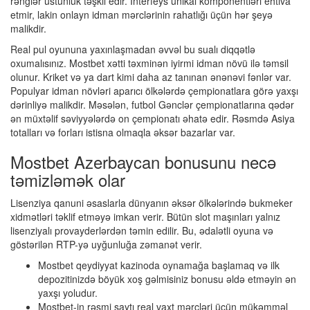
rənglər üstünlük təşkil edir. İnterfeys unikal komponentləri ehtiva
etmir, lakin onlayn idman mərclərinin rahatlığı üçün hər şeyə
malikdir.
Real pul oyununa yaxınlaşmadan əvvəl bu sualı diqqətlə
oxumalısınız. Mostbet xətti təxminən iyirmi idman növü ilə təmsil
olunur. Kriket və ya dart kimi daha az tanınan ənənəvi fənlər var.
Populyar idman növləri aparıcı ölkələrdə çempionatlara görə yaxşı
dərinliyə malikdir. Məsələn, futbol Gənclər çempionatlarına qədər
ən müxtəlif səviyyələrdə on çempionatı əhatə edir. Rəsmdə Asiya
totalları və forları istisna olmaqla əksər bazarlar var.
Mostbet Azerbaycan bonusunu necə
təmizləmək olar
Lisenziya qanuni əsaslarla dünyanın əksər ölkələrində bukmeker
xidmətləri təklif etməyə imkan verir. Bütün slot maşınları yalnız
lisenziyalı provayderlərdən təmin edilir. Bu, ədalətli oyuna və
göstərilən RTP-yə uyğunluğa zəmanət verir.
Mostbet qeydiyyat kazinoda oynamağa başlamaq və ilk
depozitinizdə böyük xoş gəlmisiniz bonusu əldə etməyin ən
yaxşı yoludur.
Mostbet-in rəsmi saytı real vaxt mərcləri üçün mükəmməl