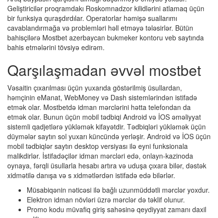
Geliştiricilər proqramdakı Roskomnadzor kilidlərini atlamaq üçün
bir funksiya quraşdırdılar. Operatorlar həmişə suallarımı
cavablandırmağa və problemləri həll etməyə tələsirlər. Bütün
bahisçilərə Mostbet azerbaycan bukmeker kontoru veb saytında
bahis etmələrini tövsiyə edirəm.
Qarşılaşmadan əvvəl mostbet
Vəsaitin çıxarılması üçün yuxarıda göstərilmiş üsullardan,
həmçinin eManat, WebMoney və Dash sistemlərindən istifadə
etmək olar. Mostbetdə idman mərclərini hətta telefondan da
etmək olar. Bunun üçün mobil tədbiqi Android və İOS əməliyyat
sistemli qadjetlərə yükləmək kifayətdir. Tədbiqləri yükləmək üçün
düymələr saytın sol yuxarı küncündə yerləşir. Android və İOS üçün
mobil tədbiqlər saytın desktop versiyası ilə eyni funksionala
malikdirlər. İstifadəçilər idman mərcləri edə, onlayn-kazinoda
oynaya, fərqli üsullarla hesabı artıra və uduşa çıxara bilər, dəstək
xidmətilə danışa və s xidmətlərdən istifadə edə bilərlər.
Müsabiqənin nəticəsi ilə bağlı uzunmüddətli mərclər yoxdur.
Elektron idman növləri üzrə mərclər də təklif olunur.
Promo kodu müvafiq giriş sahəsinə qeydiyyat zamanı daxil