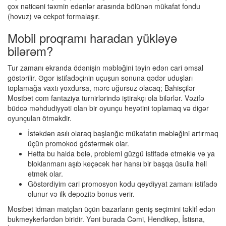
çox nəticəni təxmin edənlər arasında bölünən mükafat fondu
(hovuz) və cekpot formalaşır.
Mobil proqramı haradan yükləyə
bilərəm?
Tur zamanı ekranda ödənişin məbləğini təyin edən cari əmsal
göstərilir. Əgər istifadəçinin uçuşun sonuna qədər uduşları
toplamağa vaxtı yoxdursa, mərc uğursuz olacaq; Bahisçilər
Mostbet com fantaziya turnirlərində iştirakçı ola bilərlər. Vəzifə
büdcə məhdudiyyəti olan bir oyunçu heyətini toplamaq və digər
oyunçuları ötməkdir.
İstəkdən asılı olaraq başlanğıc mükafatın məbləğini artırmaq
üçün promokod göstərmək olar.
Hətta bu halda belə, problemi güzgü istifadə etməklə və ya
bloklanmanı aşıb keçəcək hər hansı bir başqa üsulla həll
etmək olar.
Göstərdiyim cari promosyon kodu qeydiyyat zamanı istifadə
olunur və ilk depozitə bonus verir.
Mostbet idman matçları üçün bazarların geniş seçimini təklif edən
bukmeykerlərdən biridir. Yəni burada Cəmi, Hendikep, İstisna,