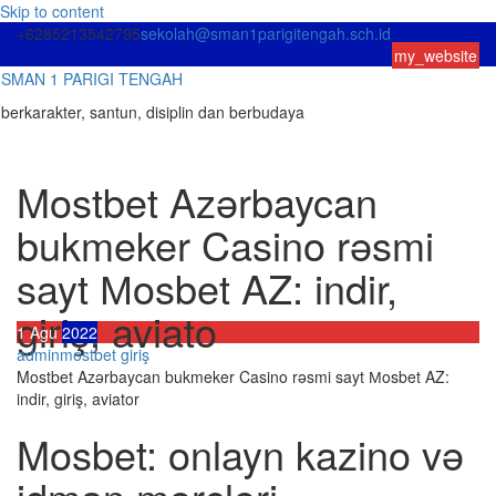
Skip to content
+6285213542795
sekolah@sman1parigitengah.sch.id
my_website
SMAN 1 PARIGI TENGAH
berkarakter, santun, disiplin dan berbudaya
Mostbet Azərbaycan
bukmeker Casino rəsmi
sayt Мosbet AZ: indir,
giriş, aviato
1
Agu
2022
admin
mostbet giriş
Mostbet Azərbaycan bukmeker Casino rəsmi sayt Мosbet AZ:
indir, giriş, aviator
Mosbet: onlayn kazino və