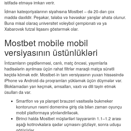
istifadə etməyə imkan verir.
İdman kateqoriyalarının siyahısına Mostbet – də 20-dən çox
maddə daxildir. Peşəkar, tələbə və həvəskar yarışlar əhatə olunur.
Buna misal olaraq universitet voleybol çempionatı və ya
Xabarovsk futzal liqasını göstərmək olar.
Mostbet mobile mobil
versiyasının üstünlükləri
İntizamların çeşidlənməsi, canlı, matç öncəsi, yayımlarla
hadisələrin ayrılması üçün rahat filtrlər maraqlı matça sürətli
keçidə kömək edir. Mostbet-in tam versiyasının yuxarı hissəsində
iPhone və Android-də proqramları yükləmək üçün düymələr var.
Bloklamadan yan keçmək, əmsalları, vaxtı və dili təyin etmək
üsulları da var.
Smartfon və ya planşet brauzeri vasitəsilə bukmeker
kontorunun rəsmi domeninə giriş ola bilən zaman oyunçu
mobil platformaya yönləndiriləcək.
Birinci halda Mostbet müştəriləri təyyarənin 1.1–1.2 arası
aşağı kotirovkalara qədər uçmasını gözləyir, sonra uduşu
götürürlər.