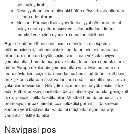
optimallaşdırılıb.
Qeydiyyatdan sonra ofisdəki bütün mövcud variantlardan
istifadə edə bilərəm.
Mostbet Kürasao lisenziyası ilə fəaliyyət göstərən rəsmi
onlayn mərc platformasıdır və istifadəçilərinə idman
mərcləri və kazino oyunları xidmətləri təklif edir.
Əgər siz bütün 15 nəticəni təxmin etmisinizsə, cekpotun
bölünməsində iştirak edirsiniz ki, bu da on minlərlə manat ola
bilər. Turnirlərin də böyük seçimi var – həm yüksək səviyyəli
çempionatlar, həm də aşağı divizionlar, futbol üzrə demək olar ki,
bütün Avropa ölkələrinin çempionatları və s. Mostbet həm də
mərc növlərinin seçimi baxımından cəlbedici görünür – xətt boyu
ən kiçik əmsallardan riskli variantlara qədər müxtəlif əmsallar və
yekunlar mövcuddur. Birləşdirilmiş mərclərin böyük seçimini təklif
edir. Futbol, ​​xokkey, basketbol üzrə statistikaya mərclər geniş xətt
üzrə, yüksək limitlərlə edilə bilər. Mostbet həm də bonuslar və
promosyonlar baxımından çox cəlbedici görünür – bukmeker
kontoru yeni başlayanlar və daimi müştərilər üçün maraqlı
variantlar təklif edə bilər.
Navigasi pos