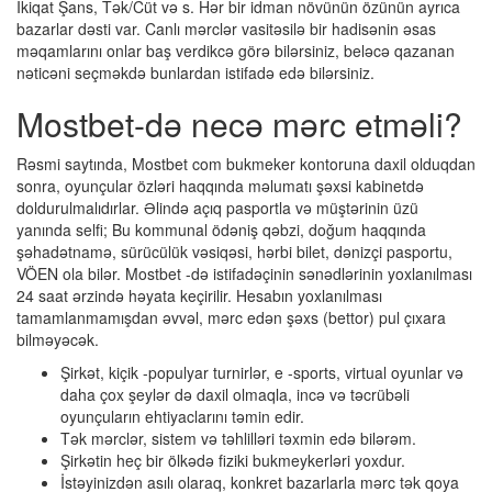
İkiqat Şans, Tək/Cüt və s. Hər bir idman növünün özünün ayrıca
bazarlar dəsti var. Canlı mərclər vasitəsilə bir hadisənin əsas
məqamlarını onlar baş verdikcə görə bilərsiniz, beləcə qazanan
nəticəni seçməkdə bunlardan istifadə edə bilərsiniz.
Mostbet-də necə mərc etməli?
Rəsmi saytında, Mostbet com bukmeker kontoruna daxil olduqdan
sonra, oyunçular özləri haqqında məlumatı şəxsi kabinetdə
doldurulmalıdırlar. Əlində açıq pasportla və müştərinin üzü
yanında selfi; Bu kommunal ödəniş qəbzi, doğum haqqında
şəhadətnamə, sürücülük vəsiqəsi, hərbi bilet, dənizçi pasportu,
VÖEN ola bilər. Mostbet -də istifadəçinin sənədlərinin yoxlanılması
24 saat ərzində həyata keçirilir. Hesabın yoxlanılması
tamamlanmamışdan əvvəl, mərc edən şəxs (bettor) pul çıxara
bilməyəcək.
Şirkət, kiçik -populyar turnirlər, e -sports, virtual oyunlar və
daha çox şeylər də daxil olmaqla, incə və təcrübəli
oyunçuların ehtiyaclarını təmin edir.
Tək mərclər, sistem və təhlilləri təxmin edə bilərəm.
Şirkətin heç bir ölkədə fiziki bukmeykerləri yoxdur.
İstəyinizdən asılı olaraq, konkret bazarlarla mərc tək qoya