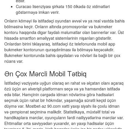
edilir.
Curacao lisenziyası şirkətə 150 ölkədə öz xidmətləri
göstərməyə imkan verir.
Onların köməyi ilə istifadəçi oyundan əvvəl və ya real vaxtda bahis
bölməsinə keçir. Onların altında promosyonlar və bukmeker
kontoru haqqında digər faydalı məlumatlar olan bannerlər var. Üst
hissədə smartfon əməliyyat sistemlərinin nişanları göstərilir.
Onlardan birini tıklayaraq, istifadəçi öz telefonunda mobil app
bukmeker kontorunun quraşdırılması ilə bölməyə keçəcəkdir.
Bukmeker kontorunda bahis qaydaları və növləri ilə bağlı bir çox
nüans var.
Ən Çox Mərcli Mobil Tətbiq
İstifadəçi vəziyyətə uyğun olaraq ən rahat və əlçatan olanı açaraq
özü üçün ən əlverişli platformanı seçə və ya hamısından istifadə
edə bilər. Həmçinin cərgədə idman növlərinə görə hadisələri
seçmək üçün rahat bir hökmdar, yaşamağa sürətli keçid üçün
düymə var. Mostbet-az 90.com xətti yaxşı siyahı ilə çoxlu idman
və çempionat seçiminə malikdir. Statistikaya, müxtəlif total və
handikaplara mərclər, oyunçuların fərdi nailiyyətlərinə mərclər var.
Ehtimallar orta səviyyədən yuxarıdır, ən yaxşı hadisələr üçün