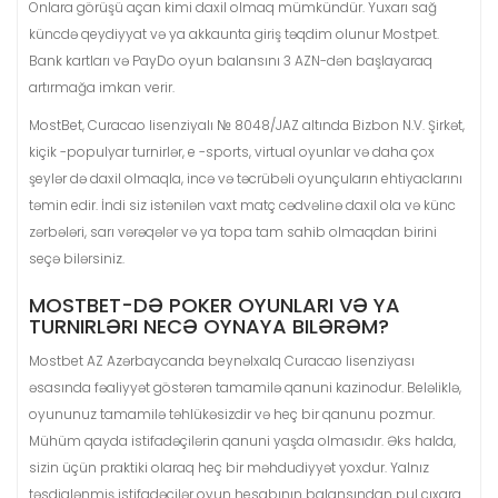
Onlara görüşü açan kimi daxil olmaq mümkündür. Yuxarı sağ
küncdə qeydiyyat və ya akkaunta giriş təqdim olunur Mostpet.
Bank kartları və PayDo oyun balansını 3 AZN-dən başlayaraq
artırmağa imkan verir.
MostBet, Curacao lisenziyalı № 8048/JAZ altında Bizbon N.V. Şirkət,
kiçik -populyar turnirlər, e -sports, virtual oyunlar və daha çox
şeylər də daxil olmaqla, incə və təcrübəli oyunçuların ehtiyaclarını
təmin edir. İndi siz istənilən vaxt matç cədvəlinə daxil ola və künc
zərbələri, sarı vərəqələr və ya topa tam sahib olmaqdan birini
seçə bilərsiniz.
MOSTBET-DƏ POKER OYUNLARI VƏ YA
TURNIRLƏRI NECƏ OYNAYA BILƏRƏM?
Mostbet AZ Azərbaycanda beynəlxalq Curacao lisenziyası
əsasında fəaliyyət göstərən tamamilə qanuni kazinodur. Beləliklə,
oyununuz tamamilə təhlükəsizdir və heç bir qanunu pozmur.
Mühüm qayda istifadəçilərin qanuni yaşda olmasıdır. Əks halda,
sizin üçün praktiki olaraq heç bir məhdudiyyət yoxdur. Yalnız
təsdiqlənmiş istifadəçilər oyun hesabının balansından pul çıxara