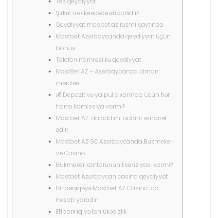
Tez qeydiyyat
Şirkət nə dərəcədə etibarlıdır?
Qeydiyyat mosbet az rəsmi saytında
Mostbet Azərbaycanda qeydiyyat üçün
bonus
Telefon nömrəsi ilə qeydiyyat
MostBet AZ – Azərbaycanda idman
mərcləri
💰 Depozit və ya pul çıxarmaq üçün hər
hansı komissiya varmı?
Mostbet AZ-da addım-addım əmanət
edin
Mostbet AZ 90 Azərbaycanda Bukmeker
və Casino
Bukmeker kontorunun lisenziyası varmı?
Mostbet Azərbaycan casino qeydiyyat
Bir dəqiqəyə Mostbet AZ Casino-da
Hesab yaradın
Etibarlılıq və təhlükəsizlik