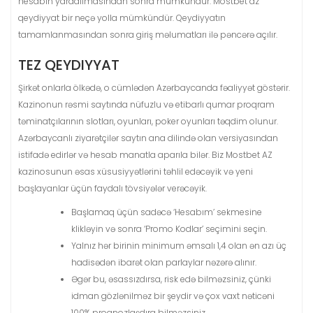
hesabın yaradılmasından sonra mümkündür. Mostbet az
qeydiyyat bir neçə yolla mümkündür. Qeydiyyatın
tamamlanmasından sonra giriş məlumatları ilə pəncərə açılır.
TEZ QEYDIYYAT
Şirkət onlarla ölkədə, o cümlədən Azərbaycanda fəaliyyət göstərir.
Kazinonun rəsmi saytında nüfuzlu və etibarlı qumar proqram
təminatçılarının slotları, oyunları, poker oyunları təqdim olunur.
Azərbaycanlı ziyarətçilər saytın ana dilində olan versiyasından
istifadə edirlər və hesab manatla aparıla bilər. Biz Mostbet AZ
kazinosunun əsas xüsusiyyətlərini təhlil edəcəyik və yeni
başlayanlar üçün faydalı tövsiyələr verəcəyik.
Başlamaq üçün sadəcə ‘Hesabım’ sekmesine
klikləyin və sonra ‘Promo Kodlar’ seçimini seçin.
Yalnız hər birinin minimum əmsalı 1,4 olan ən azı üç
hadisədən ibarət olan parlaylar nəzərə alınır.
Əgər bu, əsassızdırsa, risk edə bilməzsiniz, çünki
idman gözlənilməz bir şeydir və çox vaxt nəticəni
100% proqnozlaşdıra bilməzsiniz.