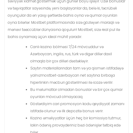
səviyyəli xidmət göstərmək üçün günlər boyu işləyir. Özəl bonuslar
və təşviqatlar sayəsində, yeni başlayanlar da, belə ki, təcrübəli
oyunçular da ən yaxşı şərtlərdə bahis oyna və qumar oyunları
oyna bilərlər. Mostbet platformasında sizə gözləyən maraqlı və
mənəvi təəccüblər dünyasına qoşulun! Mostbet, sizə real pul ilə
bahis oynamaq üçün ideal mühit yaradır.
Canlı kazino bölməsi 7/24 mövcuddur və
Azərbaycan, ingilis, rus, türk və digər dillər daxil
olmaqla bir çox dilləri dəstəkləyir.
Saytın materiallarından tam və ya qismən istifadəyə
yalnızmostbet-azerbaycan net saytına birbaşa
hiperlinkin məcburi göstərilməsi ilə icazə verilir.
Bu məlumatlar olmadan bonuslar və bir çox qumar
oyunları mövcud olmayacaq.
Göstərdiyim cari promosyon kodu qeydiyyat zamanı
istifadə olunur və ilk depozitə bonus verir.
Kazino əməliyyatlar üçün heç bir komissiya tutmur,
lakin ödəniş provayderiniz bəzi ödənişlər tətbiq edə
bilər.