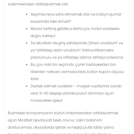
sistemlərindən istifadə etmək olar.
Seçimlə necə səhv etməmək olar və onlayn qumar
bazarında lider kimdir?
Müasir bettinq getdikcə daha çox mobil vasitələrə
doğru irəliləyir.
Siz Mostbet-də giriş səhifəsində ‘Şifrəni unutdum’ və
ya ‘İstifadəçi adını unutdum’ linkinə klikləməklə
parolunuzu və ya istifadəçi adınızı sıfırlaya bilərsiniz.
Bu, çox riskli bir seçimdir, çünki hadisələrdən biri
istənilən nəticəni verməsə belə, bütün kupon ölçüsü
itirilir.
Dəstək xidməti sürətlidir – müştəri suallarına cavab
verir, 5-40 dəqiqə ərzində pulun alınması üçün
müraciətləri işləyir.
Bukmeker kompaniyanın bütün imkanlarından istifadə etmək
üçün Mostbet qeydiyyatı tələb olunur. Lakin balansın
doldurulması, aksiyalarda iştirak və həqiqi pulla iddia yalnız