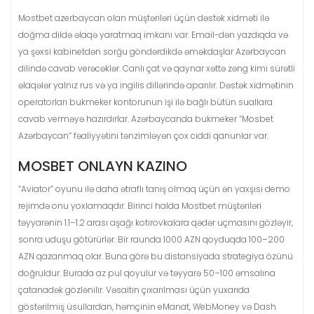
Mostbet azerbaycan olan müştəriləri üçün dəstək xidməti ilə
doğma dildə əlaqə yaratmaq imkanı var. Email-dən yazdıqda və
ya şəxsi kabinetdən sorğu göndərdikdə əməkdaşlar Azərbaycan
dilində cavab verəcəklər. Canlı çat və qaynar xəttə zəng kimi sürətli
əlaqələr yalnız rus və ya ingilis dillərində aparılır. Dəstək xidmətinin
operatorları bukmeker kontorunun işi ilə bağlı bütün suallara
cavab verməyə hazırdırlar. Azərbaycanda bukmeker “Mosbet
Azərbaycan” fəaliyyətini tənzimləyən çox ciddi qanunlar var.
MOSBET ONLAYN KAZINO
“Aviator” oyunu ilə daha ətraflı tanış olmaq üçün ən yaxşısı demo
rejimdə onu yoxlamaqdır. Birinci halda Mostbet müştəriləri
təyyarənin 1.1–1.2 arası aşağı kotirovkalara qədər uçmasını gözləyir,
sonra uduşu götürürlər. Bir raunda 1000 AZN qoyduqda 100–200
AZN qazanmaq olar. Buna görə bu distansiyada strategiya özünü
doğruldur. Burada az pul qoyulur və təyyarə 50–100 əmsalına
çatanadək gözlənilir. Vəsaitin çıxarılması üçün yuxarıda
göstərilmiş üsullardan, həmçinin eManat, WebMoney və Dash