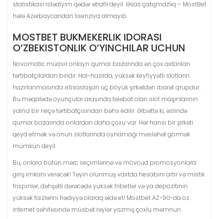
statistikası istədiyim qədər ətraflı deyil. Əsas çatışmazlıq – MostBet
hələ Azərbaycandan lisenziya almayıb.
MOSTBET BUKMEKERLIK IDORASI
O’ZBEKISTONLIK O’YINCHILAR UCHUN
Novomatic müasir onlayn qumar bazarında ən çox axtarılan
tərtibatçılardan biridir. Hal-hazırda, yüksək keyfiyyətli slotların
hazırlanmasında ixtisaslaşan üç böyük şirkətdən ibarət qrupdur.
Bu məqalədə oyunçular arasında tələbat olan slot maşınlarının
yalnız bir neçə tərtibatçısından bəhs edilir. Əlbəttə ki, əslində
qumar bazarında onlardan daha çoxu var. Hər hansı bir şirkəti
qeyd etmək və onun slotlarında oynamağı məsləhət görmək
mümkün deyil.
Bu, onlara bütün mərc seçimlərinə və mövcud promosyonlara
giriş imkanı verəcək! Təyin olunmuş vaxtda hesabını artır və mistik
frispinlər, dəhşətli dərəcədə yüksək fribetlər və ya depozitinin
yüksək faizlərini hədiyyə olaraq əldə et! Mostbet AZ-90-da öz
internet səhifəsində müsbət rəylər yazmış çoxlu məmnun