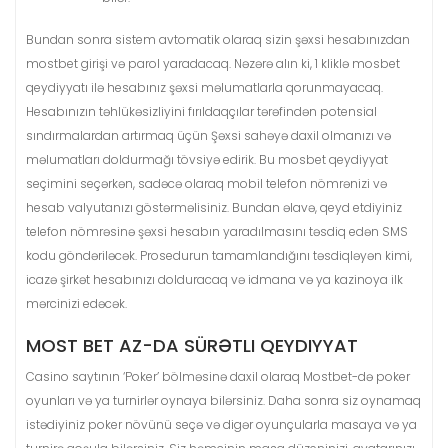
Bundan sonra sistem avtomatik olaraq sizin şəxsi hesabınızdan
mostbet girişi və parol yaradacaq. Nəzərə alın ki, 1 kliklə mosbet
qeydiyyatı ilə hesabınız şəxsi məlumatlarla qorunmayacaq.
Hesabınızın təhlükəsizliyini fırıldaqçılar tərəfindən potensial
sındırmalardan artırmaq üçün Şəxsi sahəyə daxil olmanızı və
məlumatları doldurmağı tövsiyə edirik. Bu mosbet qeydiyyat
seçimini seçərkən, sadəcə olaraq mobil telefon nömrənizi və
hesab valyutanızı göstərməlisiniz. Bundan əlavə, qeyd etdiyiniz
telefon nömrəsinə şəxsi hesabın yaradılmasını təsdiq edən SMS
kodu göndəriləcək. Prosedurun tamamlandığını təsdiqləyən kimi,
icazə şirkət hesabınızı dolduracaq və idmana və ya kazinoya ilk
mərcinizi edəcək.
MOST BET AZ-DA SÜRƏTLI QEYDIYYAT
Casino saytının ‘Poker’ bölməsinə daxil olaraq Mostbet-də poker
oyunları və ya turnirlər oynaya bilərsiniz. Daha sonra siz oynamaq
istədiyiniz poker növünü seçə və digər oyunçularla masaya və ya