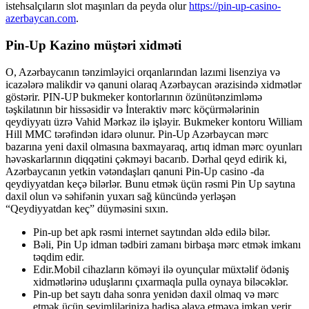
istehsalçıların slot maşınları da peyda olur
https://pin-up-casino-
azerbaycan.com
.
Pin-Up Kazino müştəri xidməti
O, Azərbaycanın tənzimləyici orqanlarından lazımi lisenziya və
icazələrə malikdir və qanuni olaraq Azərbaycan ərazisində xidmətlər
göstərir. PIN-UP bukmeker kontorlarının özünütənzimləmə
təşkilatının bir hissəsidir və İnteraktiv mərc köçürmələrinin
qeydiyyatı üzrə Vahid Mərkəz ilə işləyir. Bukmeker kontoru William
Hill MMC tərəfindən idarə olunur. Pin-Up Azərbaycan mərc
bazarına yeni daxil olmasına baxmayaraq, artıq idman mərc oyunları
həvəskarlarının diqqətini çəkməyi bacarıb. Dərhal qeyd edirik ki,
Azərbaycanın yetkin vətəndaşları qanuni Pin-Up casino -da
qeydiyyatdan keçə bilərlər. Bunu etmək üçün rəsmi Pin Up saytına
daxil olun və səhifənin yuxarı sağ küncündə yerləşən
“Qeydiyyatdan keç” düyməsini sıxın.
Pin-up bet apk rəsmi internet saytından əldə edilə bilər.
Bəli, Pin Up idman tədbiri zamanı birbaşa mərc etmək imkanı
təqdim edir.
Edir.Mobil cihazların köməyi ilə oyunçular müxtəlif ödəniş
xidmətlərinə uduşlarını çıxarmaqla pulla oynaya biləcəklər.
Pin-up bet saytı daha sonra yenidən daxil olmaq və mərc
etmək üçün sevimlilərinizə hadisə əlavə etməyə imkan verir.