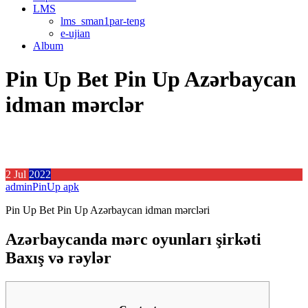
LMS
lms_sman1par-teng
e-ujian
Album
Pin Up Bet Pin Up Azərbaycan
idman mərclər
2
Jul
2022
admin
PinUp apk
Pin Up Bet Pin Up Azərbaycan idman mərcləri
Azərbaycanda mərc oyunları şirkəti
Baxış və rəylər