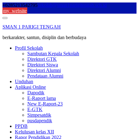
Skip
+6285213542795
sekolah@sman1parigitengah.sch.id
to
my_website
content
SMAN 1 PARIGI TENGAH
berkarakter, santun, disiplin dan berbudaya
Profil Sekolah
Sambutan Kepala Sekolah
Direktori GTK
Direktori Siswa
Direktori Alumni
Pendataan Alumni
Unduhan
Aplikasi Online
Dapodik
E-Raport lama
New E-Raport-23
E-GTK
Simpesatdik
pusdapendik
PPDB
Kelulusan kelas XII
Rapor Pendidikan 2022