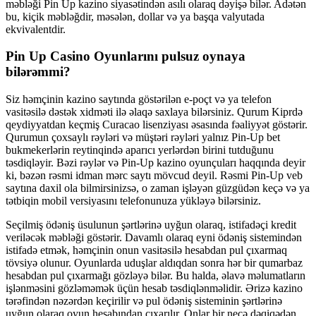
məbləği Pin Up kazino siyasətindən asılı olaraq dəyişə bilər. Adətən
bu, kiçik məbləğdir, məsələn, dollar və ya başqa valyutada
ekvivalentdir.
Pin Up Casino Oyunlarını pulsuz oynaya
bilərəmmi?
Siz həmçinin kazino saytında göstərilən e-poçt və ya telefon
vasitəsilə dəstək xidməti ilə əlaqə saxlaya bilərsiniz. Qurum Kiprdə
qeydiyyatdan keçmiş Curacao lisenziyası əsasında fəaliyyət göstərir.
Qurumun çoxsaylı rəyləri və müştəri rəyləri yalnız Pin-Up bet
bukmekerlərin reytinqində aparıcı yerlərdən birini tutduğunu
təsdiqləyir. Bəzi rəylər və Pin-Up kazino oyunçuları haqqında deyir
ki, bəzən rəsmi idman mərc saytı mövcud deyil. Rəsmi Pin-Up veb
saytına daxil ola bilmirsinizsə, o zaman işləyən güzgüdən keçə və ya
tətbiqin mobil versiyasını telefonunuza yükləyə bilərsiniz.
Seçilmiş ödəniş üsulunun şərtlərinə uyğun olaraq, istifadəçi kredit
veriləcək məbləği göstərir. Davamlı olaraq eyni ödəniş sistemindən
istifadə etmək, həmçinin onun vasitəsilə hesabdan pul çıxarmaq
tövsiyə olunur. Oyunlarda uduşlar aldıqdan sonra hər bir qumarbaz
hesabdan pul çıxarmağı gözləyə bilər. Bu halda, əlavə məlumatların
işlənməsini gözləməmək üçün hesab təsdiqlənməlidir. Ərizə kazino
tərəfindən nəzərdən keçirilir və pul ödəniş sisteminin şərtlərinə
uyğun olaraq oyun hesabından çıxarılır. Onlar bir neçə dəqiqədən