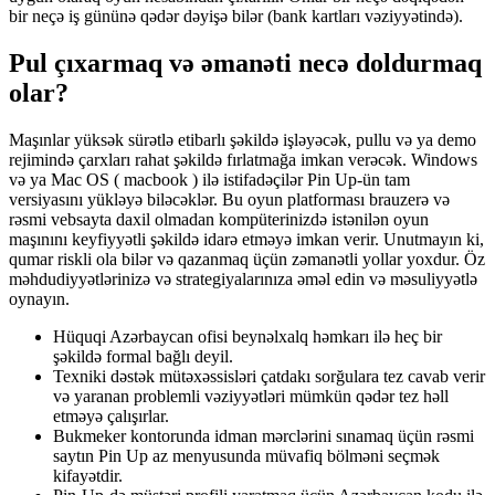
bir neçə iş gününə qədər dəyişə bilər (bank kartları vəziyyətində).
Pul çıxarmaq və əmanəti necə doldurmaq
olar?
Maşınlar yüksək sürətlə etibarlı şəkildə işləyəcək, pullu və ya demo
rejimində çarxları rahat şəkildə fırlatmağa imkan verəcək. Windows
və ya Mac OS ( macbook ) ilə istifadəçilər Pin Up-ün tam
versiyasını yükləyə biləcəklər. Bu oyun platforması brauzerə və
rəsmi vebsayta daxil olmadan kompüterinizdə istənilən oyun
maşınını keyfiyyətli şəkildə idarə etməyə imkan verir. Unutmayın ki,
qumar riskli ola bilər və qazanmaq üçün zəmanətli yollar yoxdur. Öz
məhdudiyyətlərinizə və strategiyalarınıza əməl edin və məsuliyyətlə
oynayın.
Hüquqi Azərbaycan ofisi beynəlxalq həmkarı ilə heç bir
şəkildə formal bağlı deyil.
Texniki dəstək mütəxəssisləri çatdakı sorğulara tez cavab verir
və yaranan problemli vəziyyətləri mümkün qədər tez həll
etməyə çalışırlar.
Bukmeker kontorunda idman mərclərini sınamaq üçün rəsmi
saytın Pin Up az menyusunda müvafiq bölməni seçmək
kifayətdir.