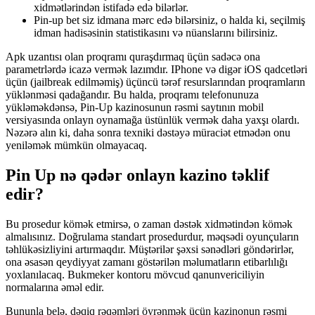
xidmətlərindən istifadə edə bilərlər.
Pin-up bet siz idmana mərc edə bilərsiniz, o halda ki, seçilmiş
idman hadisəsinin statistikasını və nüanslarını bilirsiniz.
Apk uzantısı olan proqramı quraşdırmaq üçün sadəcə ona
parametrlərdə icazə vermək lazımdır. IPhone və digər iOS qadcetləri
üçün (jailbreak edilməmiş) üçüncü tərəf resurslarından proqramların
yüklənməsi qadağandır. Bu halda, proqramı telefonunuza
yükləməkdənsə, Pin-Up kazinosunun rəsmi saytının mobil
versiyasında onlayn oynamağa üstünlük vermək daha yaxşı olardı.
Nəzərə alın ki, daha sonra texniki dəstəyə müraciət etmədən onu
yeniləmək mümkün olmayacaq.
Pin Up nə qədər onlayn kazino təklif
edir?
Bu prosedur kömək etmirsə, o zaman dəstək xidmətindən kömək
almalısınız. Doğrulama standart prosedurdur, məqsədi oyunçuların
təhlükəsizliyini artırmaqdır. Müştərilər şəxsi sənədləri göndərirlər,
ona əsasən qeydiyyat zamanı göstərilən məlumatların etibarlılığı
yoxlanılacaq. Bukmeker kontoru mövcud qanunvericiliyin
normalarına əməl edir.
Bununla belə, dəqiq rəqəmləri öyrənmək üçün kazinonun rəsmi