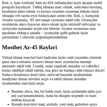
Bəli, o, həm Android, həm də iOS istifadəçiləri üçün əlçatan mobil
proqram hazırlayıb. Tətbiq idmana mərc etmək, nəticələrə baxmaq,
hesabınızı idarə etmək və kazino oyunları oynamaq imkanı daxil
olmaqla veb saytla eyni funksiyaları təmin edir. Bəli, o, həmçinin
Aviator oyununu, 3D slot maşın oyununu təklif edir. Oyunçular
oyunlarına əlavə həyəcan əlavə etmək üçün müxtəlif mövzular və
səviyyələr arasından seçim edə bilərlər. Aviator oyununun əsas
qaydaları olduqca sadədir – oyunçular qalib gəlmək üçün
çarxlardakı 3 simvolu uyğunlaşdırmalıdırlar.
Mostbet Az-45 Rəyləri
Virtual idman mərcləri bəzi hadisələr üçün canlı yayımları izləmək
şansı əlavə etməklə ənənəvi idman mərc oyunlarına maraqlı
alternativ təklif edir. Üstəlik, onlar rəqabətli əmsallar və cəlbedici
bonus təklifləri təklif edirlər, ona görə də həmişə cəhd etməyə dəyər!
Sadəcə hesabınıza daxil olun, mövcud bazarlar siyahısından
istədiyiniz idman növünü seçin və təklif olunan əmsallar
siyahısından mərcinizi seçin.
Bundan əlavə, heç bir halda mərc üçün ayrılandan daha çox
pul xərcləməməlisiniz, hətta bu düzgün seçimdir və mərc
mütləq keçəcək.
Burada mərcinizi matç ərzində, yəni matç gedərkən qoya