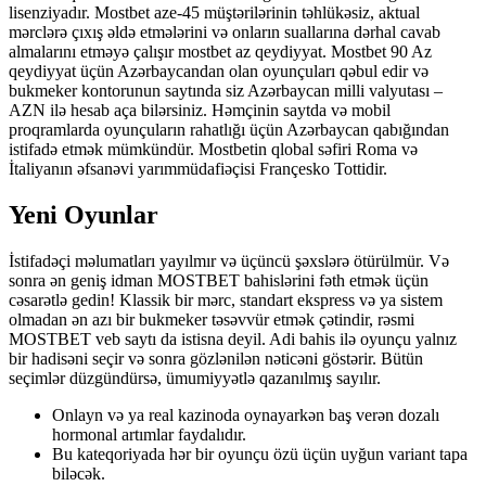
lisenziyadır. Mostbet aze-45 müştərilərinin təhlükəsiz, aktual
mərclərə çıxış əldə etmələrini və onların suallarına dərhal cavab
almalarını etməyə çalışır mostbet az qeydiyyat. Mostbet 90 Az
qeydiyyat üçün Azərbaycandan olan oyunçuları qəbul edir və
bukmeker kontorunun saytında siz Azərbaycan milli valyutası –
AZN ilə hesab aça bilərsiniz. Həmçinin saytda və mobil
proqramlarda oyunçuların rahatlığı üçün Azərbaycan qabığından
istifadə etmək mümkündür. Mostbetin qlobal səfiri Roma və
İtaliyanın əfsanəvi yarımmüdafiəçisi Françesko Tottidir.
Yeni Oyunlar
İstifadəçi məlumatları yayılmır və üçüncü şəxslərə ötürülmür. Və
sonra ən geniş idman MOSTBET bahislərini fəth etmək üçün
cəsarətlə gedin! Klassik bir mərc, standart ekspress və ya sistem
olmadan ən azı bir bukmeker təsəvvür etmək çətindir, rəsmi
MOSTBET veb saytı da istisna deyil. Adi bahis ilə oyunçu yalnız
bir hadisəni seçir və sonra gözlənilən nəticəni göstərir. Bütün
seçimlər düzgündürsə, ümumiyyətlə qazanılmış sayılır.
Onlayn və ya real kazinoda oynayarkən baş verən dozalı
hormonal artımlar faydalıdır.
Bu kateqoriyada hər bir oyunçu özü üçün uyğun variant tapa
biləcək.