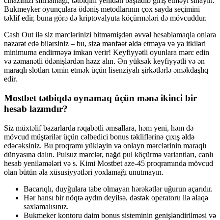
cihazınızı sıfırlamağı, tətbiqini yenidən başladıb giriş etməyi sınayın.
Bukmeyker oyunçulara ödəniş metodlarının çox sayda seçimini
təklif edir, buna görə də kriptovalyuta köçürmələri də mövcuddur.
Cash Out ilə siz mərclərinizi bitməmişdən əvvəl hesablamaqla onlara
nəzarət edə bilərsiniz – bu, sizə mənfəət əldə etməyə və ya itkiləri
minimuma endirməyə imkan verir! Keyfiyyətli oyunlara mərc edin
və zəmanətli ödənişlərdən həzz alın. Ən yüksək keyfiyyətli və ən
maraqlı slotları təmin etmək üçün lisenziyalı şirkətlərlə əməkdaşlıq
edir.
Mostbet tətbiqdə oynamaq üçün mənə ikinci bir
hesab lazımdır?
Siz müxtəlif bazarlarda rəqabətli əmsallara, həm yeni, həm də
mövcud müştərilər üçün cəlbedici bonus təkliflərinə çıxış əldə
edəcəksiniz. Bu proqramı yükləyin və onlayn mərclərinin maraqlı
dünyasına dalın. Pulsuz mərclər, nağd pul köçürmə variantları, canlı
hesab yeniləmələri və s. Kimi Mostbet aze-45 proqramında mövcud
olan bütün əla xüsusiyyətləri yoxlamağı unutmayın.
Bacarıqlı, duyğulara tabe olmayan hərəkətlər uğurun açarıdır.
Hər hansı bir nöqtə aydın deyilsə, dəstək operatoru ilə əlaqə
saxlamalısınız.
Bukmeker kontoru daim bonus sisteminin genişləndirilməsi və