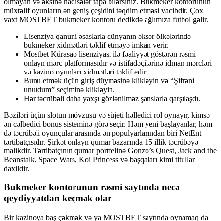
olmayan və əksinə hadisələr tapa bilərsiniz. Bukmeker kontorunun
müxtəlif oyunların ən geniş çeşidini təqdim etməsi vacibdir. Çox
vaxt MOSTBET bukmeker kontoru dedikdə ağlımıza futbol gəlir.
Lisenziya qanuni əsaslarla dünyanın əksər ölkələrində
bukmeker xidmətləri təklif etməyə imkan verir.
Mostbet Kürasao lisenziyası ilə fəaliyyət göstərən rəsmi
onlayn mərc platformasıdır və istifadəçilərinə idman mərcləri
və kazino oyunları xidmətləri təklif edir.
Bunu etmək üçün giriş düyməsinə klikləyin və “Şifrəni
unutdum” seçiminə klikləyin.
Hər təcrübəli daha yaxşı gözlənilməz şanslarla qarşılaşdı.
Bəziləri üçün slotun mövzusu və süjeti həlledici rol oynayır, kimsə
ən cəlbedici bonus sisteminə görə seçir. Həm yeni başlayanlar, həm
də təcrübəli oyunçular arasında ən populyarlarından biri NetEnt
tərtibatçısıdır. Şirkət onlayn qumar bazarında 15 illik təcrübəyə
malikdir. Tərtibatçının qumar portfelinə Gonzo’s Quest, Jack and the
Beanstalk, Space Wars, Koi Princess və başqaları kimi titullar
daxildir.
Bukmeker kontorunun rəsmi saytında necə
qeydiyyatdan keçmək olar
Bir kazinoya baş çəkmək və ya MOSTBET saytında oynamaq da