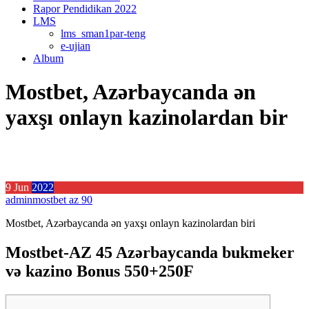
Rapor Pendidikan 2022
LMS
lms_sman1par-teng
e-ujian
Album
Mostbet, Azərbaycanda ən
yaxşı onlayn kazinolardan bir
9
Jun
2022
admin
mostbet az 90
Mostbet, Azərbaycanda ən yaxşı onlayn kazinolardan biri
Mostbet-AZ 45 Azərbaycanda bukmeker
və kazino Bonus 550+250F