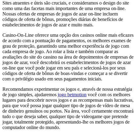
Sites atraentes e úteis são cruciais, e consideramos o design do site
como uma das facetas mais importantes de uma empresa on-line.
Nossas ofertas de empresas de jogos de azar on-line incluem
códigos de oferta de bônus, promoções diárias de benefícios de
estabelecimentos de jogos de azar e muito mais.
Casino-On-Line oferece uma opção dos casinos online mais eficazes
de acordo com a pontuação de pagamentos, os melhores exames de
grau de proteção, garantindo uma melhor experiência de jogo com
cada empresa de jogo. Ao rolar a lista e também comparar as
avaliações do site do cassino na área de depoimentos de empresas de
jogos de azar, você descobrirá os estabelecimentos de jogos de azar
on-line que você pode jogar em seu país e selecioná-los por seus
códigos de oferta de bônus de boas-vindas e começar a se divertir
com o privilégio usado em seus pagamentos iniciais.
Recomendamos experimentar os jogos e, através de nossa estratégia
de jogo simples, ajudaremos
jogo betmotion
você com os melhores
lugares para descobrir novos jogos e as recompensas mais lucrativas,
para que você possa jogar qualquer tipo de jogos de vídeo de mesa
de dinheiro genuínos ou portos. Na área, você certamente encontrará
tudo o que deseja saber, qualquer tipo de videogame que pretende
jogar, totalmente protegido, apresentando-lhe os melhores jogos de
computador online do mundo.