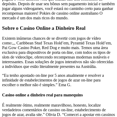
depósito. Depois de usar seu bônus sem pagamento inicial e também
jogar alguns videogames, você estará no caminho certo para ganhar
recompensas maiores! Pokies de cassino online australiano O
mercado é um dos mais ricos do mundo.
Sobre o Casino Online a Dinheiro Real
Existem inúmeras chances de se divertir com jogos de vídeo
como:,,, Caribbean Stud Texas Hold’em, Pyramid Texas Hold’em,
Pai Gow Casino Poker, Red Dog e muito mais. Temos uma área
exclusiva para dispositivos de porta on-line, com todos os tipos de
slots de videoclipe, oferecendo recompensas modernas notáveis e
interessantes. Essas soluções de jogos interativos não são oferecidas
a indivíduos que estão literalmente presentes na Austrália.
“Eu tenho apostado on-line por 5 anos atualmente e resolver a
infinidade de estabelecimentos de jogos de azar on-line para
escolher o melhor não é simples.” Ema G.
Casino online a dinheiro real para manequins
É realmente ótimo, realmente maravilhoso, honesto, localize
verdadeiros comentários de cassino on-line, estabelecimento de
jogos de azar, avalia site.” Olivia D. “Comecei a apostar em cassinos