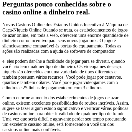
Perguntas pouco conhecidas sobre o
casino online a dinheiro real.
Novos Casinos Online dos Estados Unidos Incentivo à Máquina de
Caça-Níqueis Online Quando se trata, os estabelecimentos de jogos
de azar online, em toda a web, oferecem uma enorme quantidade de
dinheiro como incentivo para seus novos jogadores. O jogo é
silenciosamente comparável às portas do equipamento. Todas as
ações são realizadas com a ajuda de software de computador.
e. eles podem dar-lhe a facilidade de jogar para se divertir, quando
você não tem qualquer tipo de dinheiro. Os videogames de caça-
níqueis são oferecidos em uma variedade de tipos diferentes e
também possuem vários recursos. Você pode jogar por centavos,
quartos e também dólares. Você pode jogar videogames com 5
cilindros e 25 linhas de pagamento ou com 3 cilindros.
Com o enorme aumento dos estabelecimentos de jogos de azar
online, existem excelentes possibilidades de roubos incríveis. Assim,
sugere-se fazer algum estudo significativo e verificar várias políticas
de casinos online para obter invalidado de qualquer tipo de fraude.
Uma vez que seria difícil e agravante perder seu tempo procurando
um excelente cassino online, está fornecendo a você um dos
cassinos online mais confiáveis.