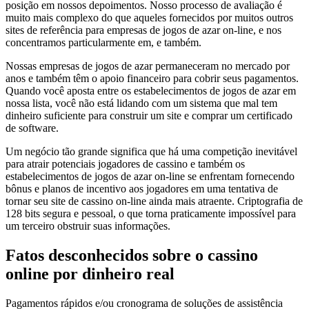
posição em nossos depoimentos. Nosso processo de avaliação é
muito mais complexo do que aqueles fornecidos por muitos outros
sites de referência para empresas de jogos de azar on-line, e nos
concentramos particularmente em, e também.
Nossas empresas de jogos de azar permaneceram no mercado por
anos e também têm o apoio financeiro para cobrir seus pagamentos.
Quando você aposta entre os estabelecimentos de jogos de azar em
nossa lista, você não está lidando com um sistema que mal tem
dinheiro suficiente para construir um site e comprar um certificado
de software.
Um negócio tão grande significa que há uma competição inevitável
para atrair potenciais jogadores de cassino e também os
estabelecimentos de jogos de azar on-line se enfrentam fornecendo
bônus e planos de incentivo aos jogadores em uma tentativa de
tornar seu site de cassino on-line ainda mais atraente. Criptografia de
128 bits segura e pessoal, o que torna praticamente impossível para
um terceiro obstruir suas informações.
Fatos desconhecidos sobre o cassino
online por dinheiro real
Pagamentos rápidos e/ou cronograma de soluções de assistência