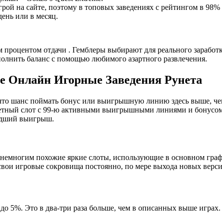
рой на сайте, поэтому в топовых заведениях с рейтингом в 98%
ень или в месяц.
роцентом отдачи . Гемблеры выбирают для реального заработка
полнить баланс с помощью любимого азартного развлечения.
е Онлайн Игорные Заведения Рунета
 что шанс поймать бонус или выигрышную линию здесь выше, че
улетный слот с 99-ю активными выигрышными линиями и бонусом 
шедший выигрыш.
то немногим похожие яркие слоты, использующие в основном гра
вои игровые сокровища постоянно, по мере выхода новых верси
о 5%. Это в два-три раза больше, чем в описанных выше играх.