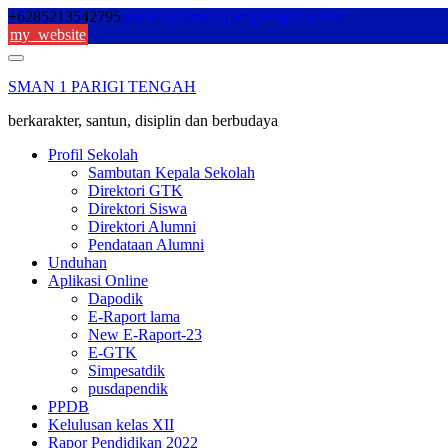
Skip
+6285213542795
sekolah@sman1parigitengah.sch.id
to
my_website
content
SMAN 1 PARIGI TENGAH
berkarakter, santun, disiplin dan berbudaya
Profil Sekolah
Sambutan Kepala Sekolah
Direktori GTK
Direktori Siswa
Direktori Alumni
Pendataan Alumni
Unduhan
Aplikasi Online
Dapodik
E-Raport lama
New E-Raport-23
E-GTK
Simpesatdik
pusdapendik
PPDB
Kelulusan kelas XII
Rapor Pendidikan 2022