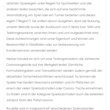
üblichen Spielregeln unter Regeln für Sportwetten und alle
anderen Seiten beachten, die sich auf eine bestimmte
Veranstaltung, ein Spiel oder ein Turnier beziehen und dieses
regeln (“Regeln”). Sie sollten davon ausgehen, dass die Nutzung
unserer Website sowie der Austausch von E-Mails bzw. SMS und
Telefongespräche zwischen Ihnen und uns aufgezeichnet wird.
Diese Aufzeichnungen sind unser Eigentum und können als
Beweismittel in Streitfällen oder zur Verbesserung von
Kundenservices verwendet werden.
Hierbei handelt es sich um eine Testorganisation, die zahlreiche
Casinoangebote auf ihre Wertigkeit testet. Sämtliche
Formulareingaben und Transaktionen werden zudem gemäß der
aktuellsten Sicherheitsrichtlinien verschlüsselt. So können die
Spieler hier besten Gewissens eintreten und ihr Plätzchen an
einem der vielen Spielautomaten oder Casino-Tische einnehmen.
Zu finden sind in der Kategorie Spielautomaten auch die beliebten
Jackpot Slots des PartyCasinos.
Roulette wird in insgesamt elf verschiedenen Spielvarianten