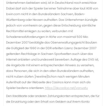
Unternehmen betrieben wird, ist in Deutschland noch erreichbar.
Dabei darf sich der Spieler bei einer Teilnahme aber laut AGB von
bwin.com nicht in den Bundesländern Sachsen, Baden-
Württemberg oder Hessen aufhalten. Das Unternehmen kündigte
jedoch von vornherein an, gegen diese Entscheidung sämtliche
Rechtsmittel einlegen zu wollen, verbunden mit
Schadenersatzforderungen in Höhe von maximal 500 Mio.
Dezember 2007 bestätigte das Oberverwaltungsgericht Bautzen
die Gültigkeit der 1990 in der DDR erteilten Lizenz. Dezember 2007
geltenden Rechtslage in Sachsen Sportwetten auch über das
Internet anbieten und bundesweit bewerben. Auflage des OVG ist,
die Angebote mit einem entsprechenden Hinweis zu versehen,
dass Personen, die sich in den alten Bundesländern aufhalten,
nicht nutzen dürfen. [newline]Schon nach wenigen Minuten
Aufenthalt auf der Webseite des Casinos kann man sich als
Spieler bestens orientieren.
https://de.castop.net/vanuatu
Den Kreditkarte oder anderen Zahlungskonten entsprechen, die für
die Einzahlung oder den Erhalt von Geldern auf Ihrem Konto