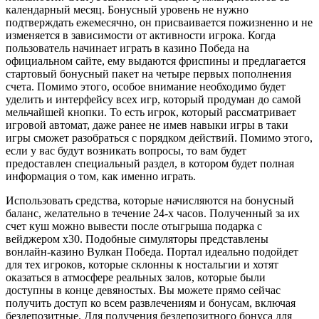
календарный месяц. Бонусный уровень не нужно
подтверждать ежемесячно, он присваивается пожизненно и не
изменяется в зависимости от активности игрока. Когда
пользователь начинает играть в казино Победа на
официальном сайте, ему выдаются фриспины и предлагается
стартовый бонусный пакет на четыре первых пополнения
счета. Помимо этого, особое внимание необходимо будет
уделить и интерфейсу всех игр, который продуман до самой
мельчайшей кнопки. То есть игрок, который рассматривает
игровой автомат, даже ранее не имев навыки игры в таки
игры сможет разобраться с порядком действий. Помимо этого,
если у вас будут возникать вопросы, то вам будет
предоставлен специальный раздел, в котором будет полная
информация о том, как именно играть.
Использовать средства, которые начисляются на бонусный
баланс, желательно в течение 24-х часов. Полученный за их
счет куш можно вывести после отыгрыша подарка с
вейджером х30. Подобные симуляторы представлены
вонлайн-казино Вулкан Победа. Портал идеально подойдет
для тех игроков, которые склонны к ностальгии и хотят
оказаться в атмосфере реальных залов, которые были
доступны в конце девяностых. Вы можете прямо сейчас
получить доступ ко всем развлечениям и бонусам, включая
бездепозитные. Для получения бездепозитного бонуса для