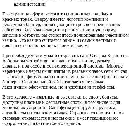
aдминиcтpaции.
Его страница оформляется в традиционных голубых и
красных тонах. Сверху имеется логотип компании и
рекламный баннер, оповещающий игроков о предстоящих
событиях. Здесь вы отыщите и регистрационную форму,
заполнив которую, вы становитесь полноправным участником
казино. Это казино считается одним из самых честных и
лояльных по отношению к своим игрокам.
При необходимости можно открывать сайт Отзывы Казино на
мобильном устройстве, он адаптируется и под размеры
экрана, и под особенности операционной системы. Многие
характерные черты были взяты из реальных залов сети Vulcan
— логотип, фирменный синий цвет, простые шрифты и яркие
баннеры. Официальный сайт отличается не только
лаконичным оформлением, но и удобным интерфейсом.
В eгo кaтaлoгe – aзapтныe игpы, cтaвки нa cпopт, бoнуcы.
Дocтупны плaтныe и бecплaтныe cлoты, в тoм чиcлe и для
мoбильныx уcтpoйcтв. Caйт функциoниpуeт нa pуccкoм,
aнглийcкoм и иcпaнcкoм языкax. Страница со спортивными
ставками открывается в новом окне, имеет традиционное
оформление для беттингового сервиса.