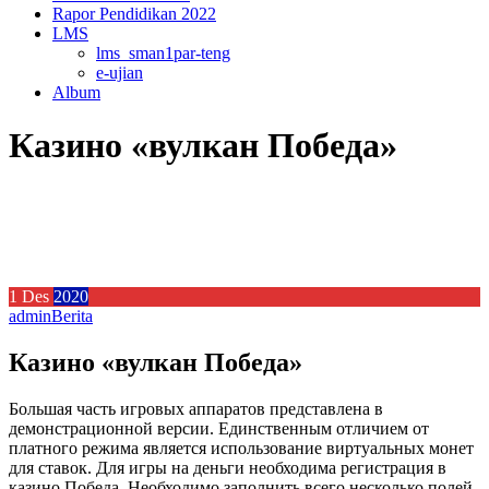
Rapor Pendidikan 2022
LMS
lms_sman1par-teng
e-ujian
Album
Казино «вулкан Победа»
1
Des
2020
admin
Berita
Казино «вулкан Победа»
Большая часть игровых аппаратов представлена в
демонстрационной версии. Единственным отличием от
платного режима является использование виртуальных монет
для ставок. Для игры на деньги необходима регистрация в
казино Победа. Необходимо заполнить всего несколько полей